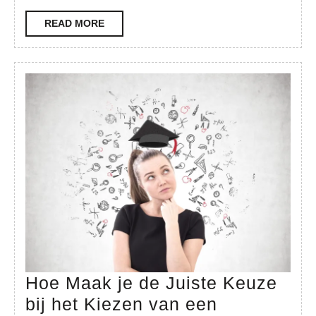
van
READ
READ MORE
Nood
MORE
Hoe Maak je de Juiste Keuze
bij het Kiezen van een