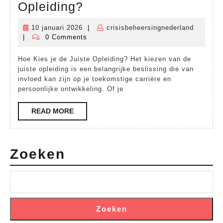
Hoe
Opleiding?
Maak
10 januari 2026
|
crisisbeheersingnederland
10
crisisbe
je
|
0 Comments
januari
de
2026
Hoe Kies je de Juiste Opleiding? Het kiezen van de
Juiste
juiste opleiding is een belangrijke beslissing die van
Keuze
invloed kan zijn op je toekomstige carrière en
persoonlijke ontwikkeling. Of je
bij
het
READ
READ MORE
MORE
Kiezen
van
Zoeken
een
Opleiding?
Zoeken