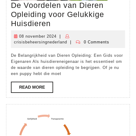
De Voordelen van Dieren
Opleiding voor Gelukkige
De
Huisdieren
Voordelen
08 november 2024
|
08
van
crisisbeheersingnederland
|
0 Comments
november
crisisbeheersingnederland
Dieren
2024
De Belangrijkheid van Dieren Opleiding: Een Gids voor
Opleiding
Eigenaren Als huisdiereneigenaar is het essentieel om
voor
de waarde van dieren opleiding te begrijpen. Of je nu
een puppy hebt die moet
Gelukkige
Huisdieren
READ
READ MORE
MORE