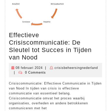
Effectieve
Crisiscommunicatie: De
Sleutel tot Succes in Tijden
Effectieve
van Nood
Crisiscommunicatie:
08 februari 2024
|
crisisbeheersingnederland
08
De
|
0 Comments
crisisbeheersingnederland
februari
Sleutel
2024
Crisiscommunicatie: Effectieve Communicatie in Tijden
tot
van Nood In tijden van crisis is effectieve
Succes
communicatie van essentieel belang.
Crisiscommunicatie omvat het proces waarbij
in
organisaties, overheden en andere betrokkenen
Tijden
communiceren met het