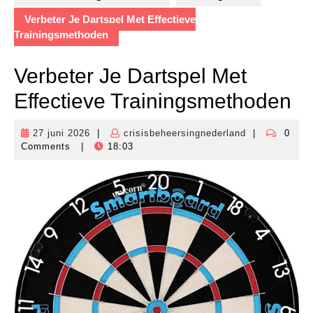
Verbeter Je Dartspel Met Effectieve
Trainingsmethoden
Verbeter Je Dartspel Met
Effectieve Trainingsmethoden
27 juni 2026
|
crisisbeheersingnederland
|
0
27
crisisbeheers
Comments
|
18:03
juni
2026