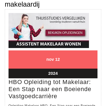
makelaardij
12
12
nov
12
november
november
2024
2024
12
2024
november
HBO Opleiding tot Makelaar:
2024
Een Stap naar een Boeiende
HBO
Vastgoedcarrière
Opleiding
Opleiding Makelaar HBO: Een Stap naar een Boeiende