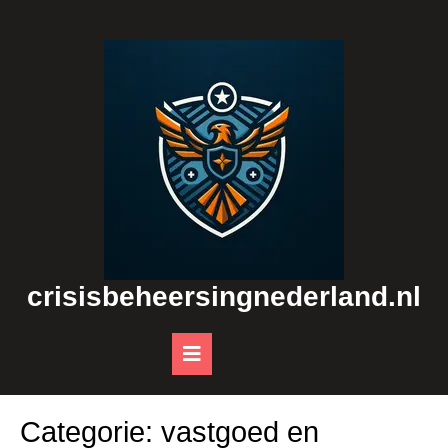
Skip
to
content
crisisbeheersingnederland.nl
Open
Button
Categorie:
vastgoed en