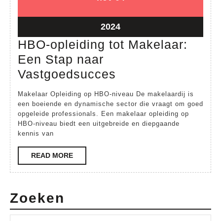
november
november
2024
2024
04
2024
november
HBO-opleiding tot Makelaar:
2024
Een Stap naar
HBO-
Vastgoedsucces
opleiding
Makelaar Opleiding op HBO-niveau De makelaardij is
tot
een boeiende en dynamische sector die vraagt om goed
opgeleide professionals. Een makelaar opleiding op
Makelaar:
HBO-niveau biedt een uitgebreide en diepgaande
Een
kennis van
Stap
READ
READ MORE
naar
MORE
Vastgoedsucces
Zoeken