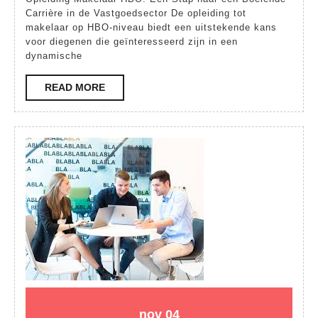
tot
Carrière in de Vastgoedsector De opleiding tot
makelaar op HBO-niveau biedt een uitstekende kans
Makelaar:
voor diegenen die geïnteresseerd zijn in een
Een
dynamische
Stap
READ
READ MORE
naar
MORE
een
Boeiende
Vastgoedcarrière
04
04
nov
04