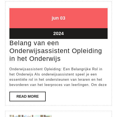
03
03
jun
03
juni
juni
2024
2024
03
2024
juni
Belang van een
2024
Onderwijsassistent Opleiding
Belang
in het Onderwijs
van
Onderwijsassistent Opleiding: Een Belangrijke Rol in
een
het Onderwijs Als onderwijsassistent speel je een
essentiële rol in het ondersteunen van leraren en het
Onderwijsassiste
bevorderen van het leerproces van leerlingen. Om deze
Opleiding
in
READ
READ MORE
MORE
het
Onderwijs