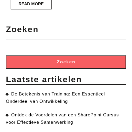
READ
READ MORE
tot
MORE
Onderwijsassistent
in
Zoeken
het
Onderwijs
Zoeken
Laatste artikelen
De Betekenis van Training: Een Essentieel
Onderdeel van Ontwikkeling
Ontdek de Voordelen van een SharePoint Cursus
voor Effectieve Samenwerking