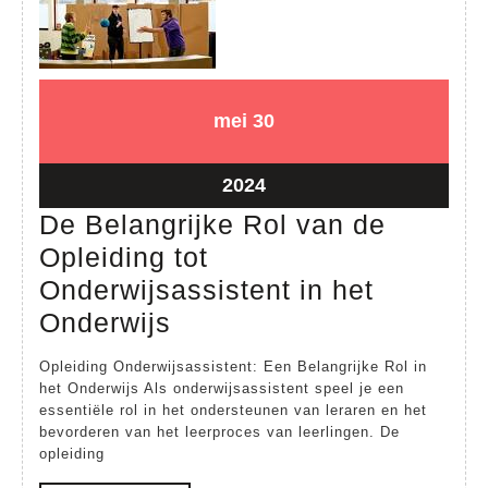
30
30
mei
30
mei
mei
2024
2024
30
2024
mei
De Belangrijke Rol van de
2024
Opleiding tot
Onderwijsassistent in het
De
Onderwijs
Belangrijke
Opleiding Onderwijsassistent: Een Belangrijke Rol in
Rol
het Onderwijs Als onderwijsassistent speel je een
essentiële rol in het ondersteunen van leraren en het
van
bevorderen van het leerproces van leerlingen. De
de
opleiding
Opleiding