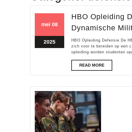
HBO Opleiding D
08
08
mei
08
Dynamische Milit
mei
mei
2025
2025
HBO Opleiding Defensie De HB
08
2025
zich voor te bereiden op een 
mei
opleiding worden studenten opg
2025
READ
READ MORE
MORE