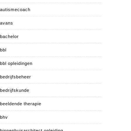
autismecoach
avans
bachelor
bbl
bbl opleidingen
bedrijfsbeheer
bedrijfskunde
beeldende therapie
bhv
binnenhuisarchitect opleiding