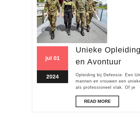
Unieke Opleiding
01
01
jul
01
Unie
en Avontuur
juli
juli
Ople
2024
2024
Opleiding bij Defensie: Een Un
01
2024
bij
mannen en vrouwen een unieke 
juli
Defe
als professioneel vlak. Of je
2024
Ontw
READ
READ MORE
en
MORE
Avon