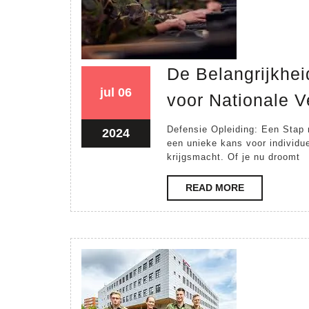
De Belangrijkhei
06
06
jul
06
voor Nationale V
juli
juli
2024
2024
Defensie Opleiding: Een Stap 
06
2024
een unieke kans voor individue
juli
krijgsmacht. Of je nu droomt
2024
READ
READ MORE
MORE