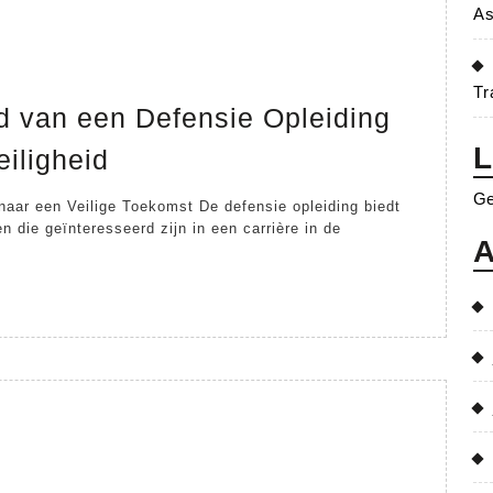
As
Tr
d van een Defensie Opleiding
De
L
eiligheid
Belangrijkheid
Ge
naar een Veilige Toekomst De defensie opleiding biedt
van
n die geïnteresseerd zijn in een carrière in de
A
een
Defensie
Opleiding
voor
Nationale
Veiligheid