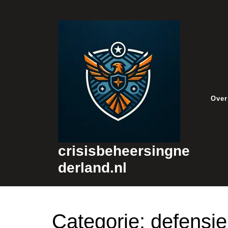
Skip
to
content
Over
crisisbeheersingne
derland.nl
Categorie:
defensie