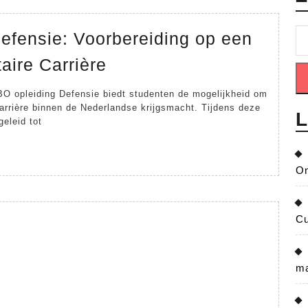
efensie: Voorbereiding op een
HBO
aire Carrière
Opleiding
O opleiding Defensie biedt studenten de mogelijkheid om
Defensie:
carrière binnen de Nederlandse krijgsmacht. Tijdens deze
L
Voorbereiding
eleid tot
op
een
On
Dynamische
Militaire
Cu
Carrière
ma