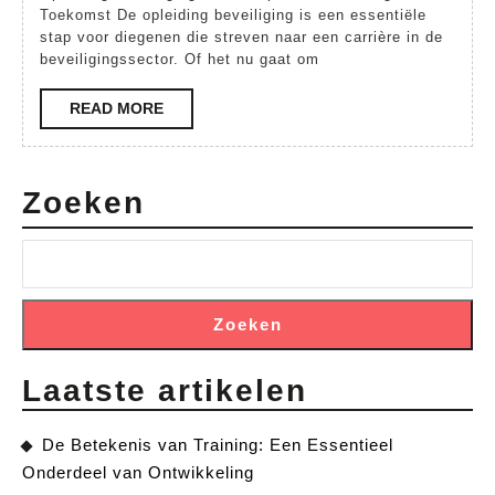
tot
Toekomst De opleiding beveiliging is een essentiële
een
stap voor diegenen die streven naar een carrière in de
beveiligingssector. Of het nu gaat om
Veilige
Toekomst
READ
READ MORE
MORE
Zoeken
Zoeken
Laatste artikelen
De Betekenis van Training: Een Essentieel
Onderdeel van Ontwikkeling