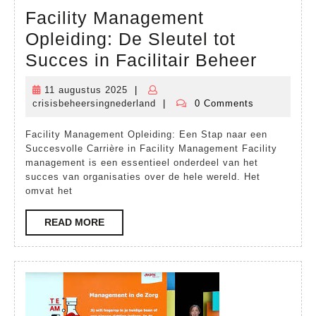
Facility Management
Opleiding: De Sleutel tot
Facilit
Succes in Facilitair Beheer
Manag
11 augustus 2025
|
11
Opleid
crisisbeheersingnederland
|
0 Comments
augustus
crisisbeheersingnederland
De
2025
Facility Management Opleiding: Een Stap naar een
Sleutel
Succesvolle Carrière in Facility Management Facility
tot
management is een essentieel onderdeel van het
succes van organisaties over de hele wereld. Het
Succe
omvat het
in
READ
READ MORE
Facilita
MORE
Behee