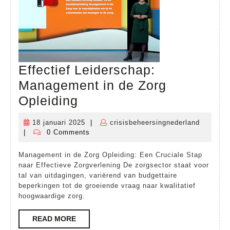
Effectief Leiderschap:
Management in de Zorg
Effectief
Opleiding
Leiderschap:
18 januari 2025
|
crisisbeheersingnederland
18
crisisbe
Management
|
0 Comments
januari
in
2025
Management in de Zorg Opleiding: Een Cruciale Stap
de
naar Effectieve Zorgverlening De zorgsector staat voor
Zorg
tal van uitdagingen, variërend van budgettaire
beperkingen tot de groeiende vraag naar kwalitatief
Opleiding
hoogwaardige zorg.
READ
READ MORE
MORE