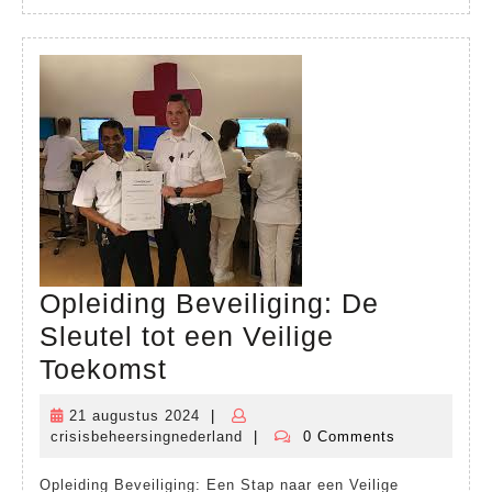
Opleiding Beveiliging: De
Sleutel tot een Veilige
Opleiding
Toekomst
Beveiliging:
21 augustus 2024
|
21
De
crisisbeheersingnederland
|
0 Comments
augustus
crisisbeheersingnederland
Sleutel
2024
Opleiding Beveiliging: Een Stap naar een Veilige