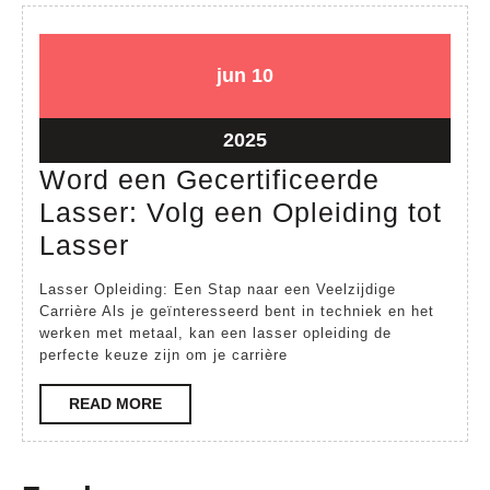
10
10
jun
10
juni
juni
2025
2025
10
2025
juni
Word een Gecertificeerde
2025
Lasser: Volg een Opleiding tot
Word
Lasser
een
Lasser Opleiding: Een Stap naar een Veelzijdige
Gecertificeerde
Carrière Als je geïnteresseerd bent in techniek en het
werken met metaal, kan een lasser opleiding de
Lasser:
perfecte keuze zijn om je carrière
Volg
een
READ
READ MORE
MORE
Opleiding
tot