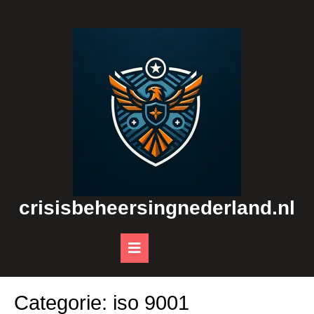
Skip
to
content
crisisbeheersingnederland.nl
Open
Button
Categorie:
iso 9001