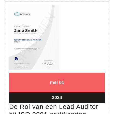
01
01
mei
01
mei
mei
2024
2024
01
2024
mei
De Rol van een Lead Auditor
2024