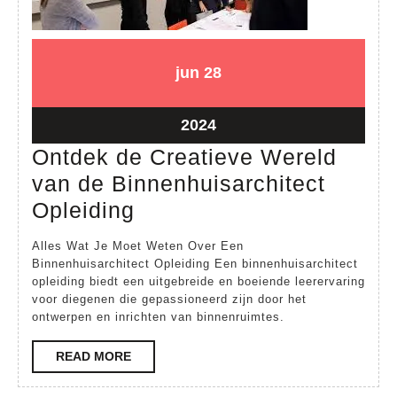
28
28
jun
28
juni
juni
2024
2024
28
2024
juni
Ontdek de Creatieve Wereld
2024
van de Binnenhuisarchitect
Ontdek
Opleiding
de
Alles Wat Je Moet Weten Over Een
Creatieve
Binnenhuisarchitect Opleiding Een binnenhuisarchitect
opleiding biedt een uitgebreide en boeiende leerervaring
Wereld
voor diegenen die gepassioneerd zijn door het
van
ontwerpen en inrichten van binnenruimtes.
de
READ
READ MORE
Binnenhuisarchitect
MORE
Opleiding