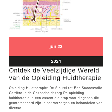
23
23
jun
23
juni
juni
2024
2024
23
2024
juni
Ontdek de Veelzijdige Wereld
2024
Ont
van de Opleiding Huidtherapie
de
Opleiding Huidtherapie: De Sleutel tot Een Succesvolle
Vee
Carrière in de Gezondheidszorg De opleiding
huidtherapie is een essentiële stap voor diegenen die
Wer
geïnteresseerd zijn in het verzorgen en behandelen van
van
diverse