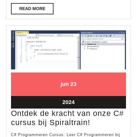
de
READ
READ MORE
Opl
MORE
Hui
23
23
jun
23
juni
juni
2024
2024
23
2024
juni
Ontdek de kracht van onze C#
2024
Ontdek
cursus bij Spiraltrain!
de
C# Programmeren Cursus: Leer C# Programmeren bij