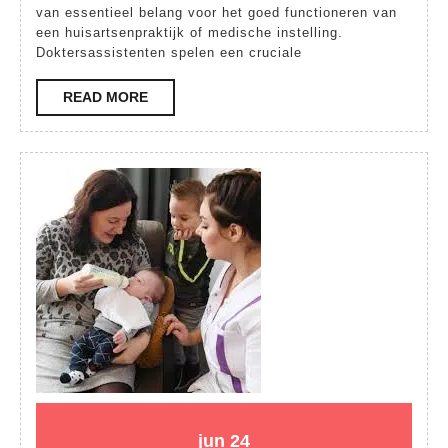
van essentieel belang voor het goed functioneren van
Een
een huisartsenpraktijk of medische instelling.
Cruciale
Doktersassistenten spelen een cruciale
Rol
READ
READ MORE
in
MORE
de
Gezondheidszor
24
24
jun
24