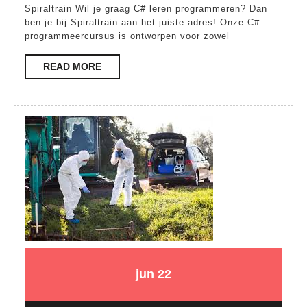
kracht
Spiraltrain Wil je graag C# leren programmeren? Dan
ben je bij Spiraltrain aan het juiste adres! Onze C#
van
programmeercursus is ontworpen voor zowel
onze
C#
READ
READ MORE
MORE
cursus
bij
Spiraltrain!
22
22
jun
22
juni
juni