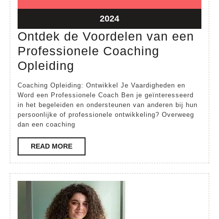
juni
juni
2024
2024
26
2024
juni
Ontdek de Voordelen van een
2024
Professionele Coaching
Ontdek
Opleiding
de
Coaching Opleiding: Ontwikkel Je Vaardigheden en
Voordelen
Word een Professionele Coach Ben je geïnteresseerd
in het begeleiden en ondersteunen van anderen bij hun
van
persoonlijke of professionele ontwikkeling? Overweeg
een
dan een coaching
Professionele
READ
READ MORE
Coaching
MORE
Opleiding