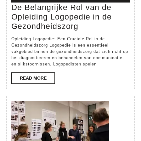
juni
De Belangrijke Rol van de
2024
Opleiding Logopedie in de
De
Gezondheidszorg
Belangrijke
Opleiding Logopedie: Een Cruciale Rol in de
Rol
Gezondheidszorg Logopedie is een essentieel
vakgebied binnen de gezondheidszorg dat zich richt op
van
het diagnosticeren en behandelen van communicatie-
de
en slikstoornissen. Logopedisten spelen
Opleiding
READ
READ MORE
Logopedie
MORE
in
de
Gezondheidszor