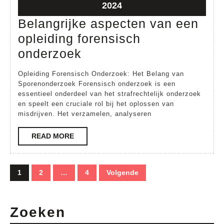
2024
2024
22
2024
juni
Belangrijke aspecten van een
2024
opleiding forensisch
Belangrijke
onderzoek
aspecten
Opleiding Forensisch Onderzoek: Het Belang van
van
Sporenonderzoek Forensisch onderzoek is een
essentieel onderdeel van het strafrechtelijk onderzoek
een
en speelt een cruciale rol bij het oplossen van
opleiding
misdrijven. Het verzamelen, analyseren
forensisch
READ
READ MORE
onderzoek
MORE
Berichten
1
2
…
4
Volgende
paginering
Zoeken