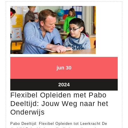
30
30
jun
30
juni
juni
2024
2024
30
2024
juni
Flexibel Opleiden met Pabo
2024
Deeltijd: Jouw Weg naar het
Flexibel
Onderwijs
Opleiden
Pabo Deeltijd: Flexibel Opleiden tot Leerkracht De