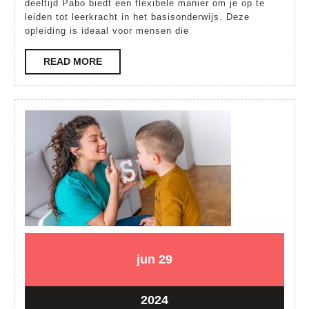
met
deeltijd Pabo biedt een flexibele manier om je op te
leiden tot leerkracht in het basisonderwijs. Deze
Pabo
opleiding is ideaal voor mensen die
Deeltijd:
Jouw
READ
READ MORE
MORE
Weg
naar
het
Onderwijs
29
29
jun
29
juni
juni
2024
2024
29
2024