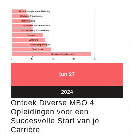
27
27
jun
27
juni
juni
2024
2024
27
2024
juni
Ontdek Diverse MBO 4
2024
Opleidingen voor een
Succesvolle Start van je
Ontdek
Carrière