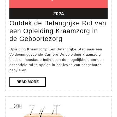
juni
juni
2024
2024
24
2024
juni
Ontdek de Belangrijke Rol van
2024
een Opleiding Kraamzorg in
Ontdek
de Geboortezorg
de
Opleiding Kraamzorg: Een Belangrijke Stap naar een
Belangrijke
Voldoeninggevende Carrière De opleiding kraamzorg
biedt enthousiaste individuen de mogelijkheid om een
Rol
essentiële rol te spelen in het leven van pasgeboren
van
baby’s en
een
READ
READ MORE
Opleiding
MORE
Kraamzorg
in
de
Geboortezorg