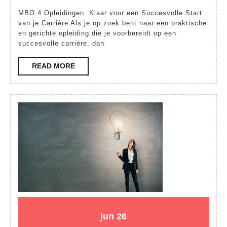
Diverse
MBO 4 Opleidingen: Klaar voor een Succesvolle Start
MBO
van je Carrière Als je op zoek bent naar een praktische
en gerichte opleiding die je voorbereidt op een
4
succesvolle carrière, dan
Opleidingen
voor
READ
READ MORE
MORE
een
Succesvolle
Start
van
je
Carrière
26
26
jun
26