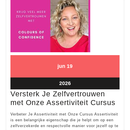
19
19
jun
19
juni
juni
2026
2026
19
2026
juni
Versterk Je Zelfvertrouwen
2026
Vers
met Onze Assertiviteit Cursus
Je
Verbeter Je Assertiviteit met Onze Cursus Assertiviteit
Zel
is een belangrijke eigenschap die je helpt om op een
zelfverzekerde en respectvolle manier voor jezelf op te
met