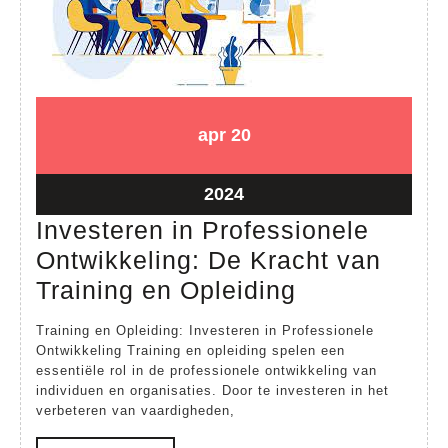
20
20
apr
20
april
april
2024
2024
20
2024
april
Investeren in Professionele
2024
Ontwikkeling: De Kracht van
Investeren
Training en Opleiding
in
Training en Opleiding: Investeren in Professionele
Professione
Ontwikkeling Training en opleiding spelen een
essentiële rol in de professionele ontwikkeling van
Ontwikkeling
individuen en organisaties. Door te investeren in het
De
verbeteren van vaardigheden,
Kracht