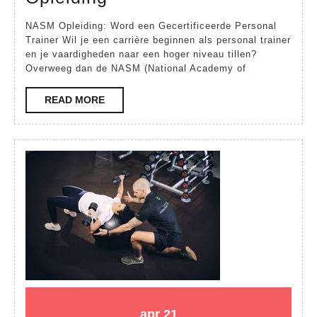
een
NASM Opleiding: Word een Gecertificeerde Personal
Gecertificeerde
Trainer Wil je een carrière beginnen als personal trainer
en je vaardigheden naar een hoger niveau tillen?
Personal
Overweeg dan de NASM (National Academy of
Trainer
met
READ
READ MORE
MORE
NASM
Opleiding
21
21
apr
21