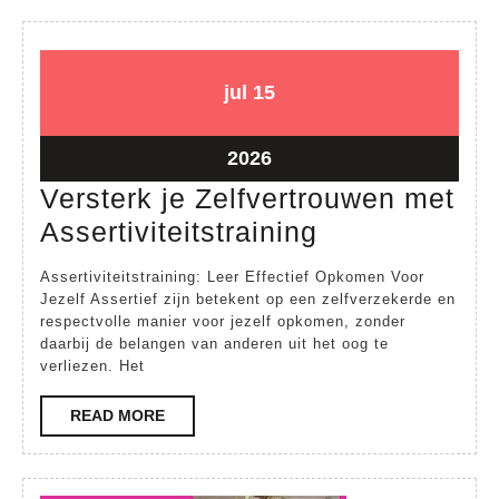
Stre
Train
15
15
jul
15
juli
juli
2026
2026
15
2026
juli
Versterk je Zelfvertrouwen met
2026
Versterk
Assertiviteitstraining
je
Assertiviteitstraining: Leer Effectief Opkomen Voor
Zelfvertrouw
Jezelf Assertief zijn betekent op een zelfverzekerde en
respectvolle manier voor jezelf opkomen, zonder
met
daarbij de belangen van anderen uit het oog te
Assertiviteits
verliezen. Het
READ
READ MORE
MORE