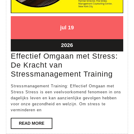
19
19
jul
19
juli
juli
2026
2026
19
2026
juli
Effectief Omgaan met Stress:
2026
De Kracht van
Effect
Stressmanagement Training
Omga
Stressmanagement Training: Effectief Omgaan met
met
Stress Stress is een veelvoorkomend fenomeen in ons
dagelijks leven en kan aanzienlijke gevolgen hebben
Stres
voor onze gezondheid en welzijn. Om stress te
De
verminderen en
Krach
READ
READ MORE
van
MORE