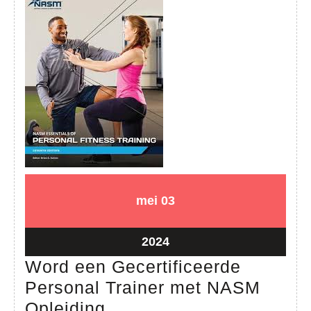
Kennis
03
03
mei
03
mei
mei
2024
2024
03
2024
mei
Word een Gecertificeerde
2024
Personal Trainer met NASM
Word
Opleiding