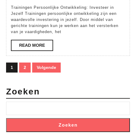
Jo
Trainingen Persoonlijke Ontwikkeling: Investeer in
Gro
Jezelf Trainingen persoonlijke ontwikkeling zijn een
waardevolle investering in jezelf. Door middel van
Tr
gerichte trainingen kun je werken aan het versterken
vo
van je vaardigheden, het
Pe
READ
READ MORE
On
MORE
Berichten
1
2
Volgende
paginering
Zoeken
Zoeken