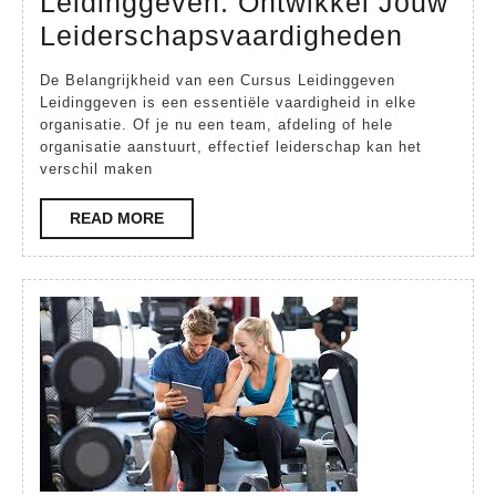
Leidinggeven: Ontwikkel Jouw
Effect
Leiderschapsvaardigheden
Cursu
De Belangrijkheid van een Cursus Leidinggeven
Leidin
Leidinggeven is een essentiële vaardigheid in elke
organisatie. Of je nu een team, afdeling of hele
Ontwik
organisatie aanstuurt, effectief leiderschap kan het
Jouw
verschil maken
Leider
READ
READ MORE
MORE