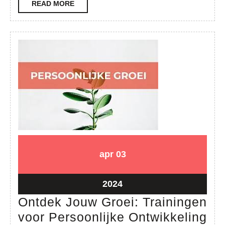
READ
READ MORE
van
MORE
Training
en
Opleiding
03
03
apr
03
april
april
2024
2024
03
2024
april
Ontdek Jouw Groei: Trainingen
2024
On
voor Persoonlijke Ontwikkeling