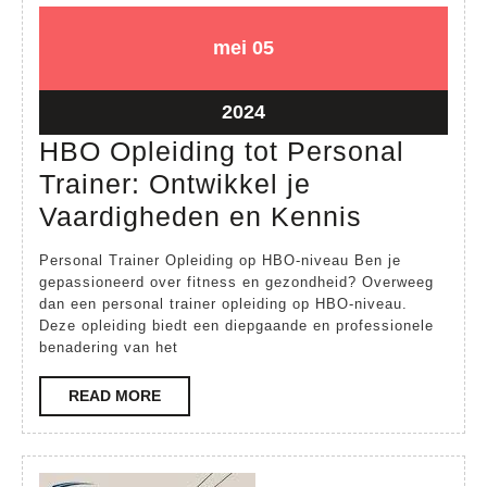
05
05
mei
05
mei
mei
2024
2024
05
2024
mei
HBO Opleiding tot Personal
2024
Trainer: Ontwikkel je
HBO
Vaardigheden en Kennis
Opleiding
Personal Trainer Opleiding op HBO-niveau Ben je
tot
gepassioneerd over fitness en gezondheid? Overweeg
dan een personal trainer opleiding op HBO-niveau.
Personal
Deze opleiding biedt een diepgaande en professionele
Trainer:
benadering van het
Ontwikke
READ
READ MORE
je
MORE
Vaardigh
en