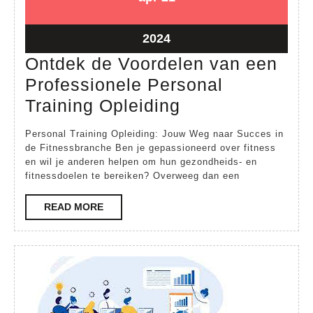
april
april
2024
2024
21
2024
april
Ontdek de Voordelen van een
2024
Professionele Personal
Ontdek
Training Opleiding
de
Personal Training Opleiding: Jouw Weg naar Succes in
Voordelen
de Fitnessbranche Ben je gepassioneerd over fitness
en wil je anderen helpen om hun gezondheids- en
van
fitnessdoelen te bereiken? Overweeg dan een
een
Professionele
READ
READ MORE
MORE
Personal
Training
Opleiding