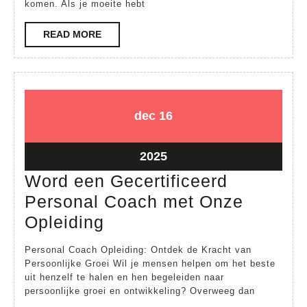
komen. Als je moeite hebt
Onz
Asse
READ
READ MORE
MORE
Cur
16
16
dec
16
december
december
2025
2025
16
2025
december
Word een Gecertificeerd
2025
Personal Coach met Onze
Word
Opleiding
een
Personal Coach Opleiding: Ontdek de Kracht van
Gecertificeerd
Persoonlijke Groei Wil je mensen helpen om het beste
uit henzelf te halen en hen begeleiden naar
Personal
persoonlijke groei en ontwikkeling? Overweeg dan
Coach