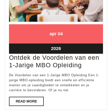
04
04
apr
04
april
april
2026
2026
04
2026
april
Ontdek de Voordelen van een
2026
Ontdek
1-Jarige MBO Opleiding
de
De Voordelen van een 1-Jarige MBO Opleiding Een 1-
Voordele
jarige MBO-opleiding biedt een snelle en efficiënte
manier om je vaardigheden te ontwikkelen en je
van
carrière te bevorderen. Of je nu net
een
1-
READ
READ MORE
MORE
Jarige