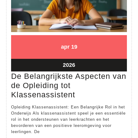
19
19
apr
19
april
april
2026
2026
19
2026
april
De Belangrijkste Aspecten van
2026
de Opleiding tot
De
Klassenassistent
Belangrijkste
Opleiding Klassenassistent: Een Belangrijke Rol in het
Aspecten
Onderwijs Als klassenassistent speel je een essentiële
rol in het ondersteunen van leerkrachten en het
van
bevorderen van een positieve leeromgeving voor
de
leerlingen. De