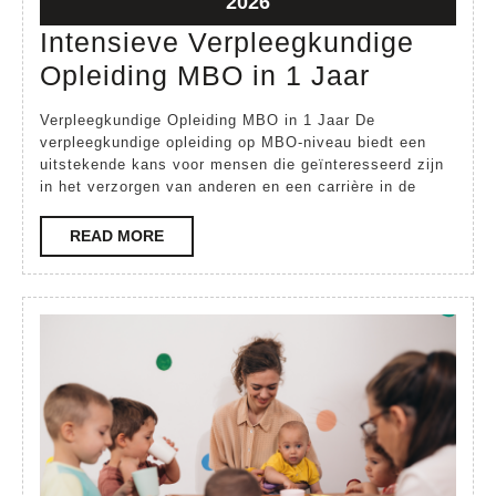
16
2026
april
Intensieve Verpleegkundige
2026
Intensiev
Opleiding MBO in 1 Jaar
Verpleeg
Verpleegkundige Opleiding MBO in 1 Jaar De
Opleidin
verpleegkundige opleiding op MBO-niveau biedt een
uitstekende kans voor mensen die geïnteresseerd zijn
MBO
in het verzorgen van anderen en een carrière in de
in
1
READ
READ MORE
MORE
Jaar