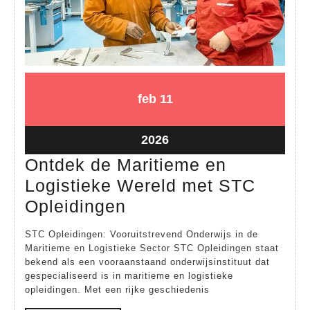
11
11
feb
11
februari
februari
2026
2026
11
2026
februari
Ontdek de Maritieme en
2026
Logistieke Wereld met STC
Ontdek
Opleidingen
de
STC Opleidingen: Vooruitstrevend Onderwijs in de
Maritieme
Maritieme en Logistieke Sector STC Opleidingen staat
bekend als een vooraanstaand onderwijsinstituut dat
en
gespecialiseerd is in maritieme en logistieke
Logistieke
opleidingen. Met een rijke geschiedenis
Wereld