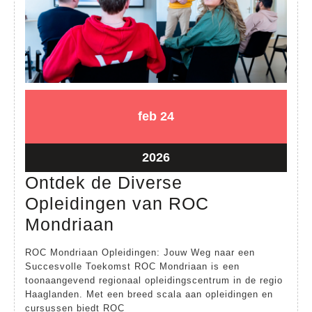
24
24
feb
24
februari
februari
2026
2026
24
2026
februari
Ontdek de Diverse
2026
Opleidingen van ROC
Ontdek
Mondriaan
de
ROC Mondriaan Opleidingen: Jouw Weg naar een
Diverse
Succesvolle Toekomst ROC Mondriaan is een
toonaangevend regionaal opleidingscentrum in de regio
Opleidingen
Haaglanden. Met een breed scala aan opleidingen en
van
cursussen biedt ROC