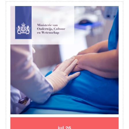
26
26
jul
26