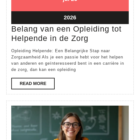
juli
juli
2026
2026
26
2026
juli
Belang van een Opleiding tot
2026
Belang
Helpende in de Zorg
van
Opleiding Helpende: Een Belangrijke Stap naar
een
Zorgzaamheid Als je een passie hebt voor het helpen
van anderen en geïnteresseerd bent in een carrière in
Opleiding
de zorg, dan kan een opleiding
tot
Helpende
READ
READ MORE
MORE
in
de
Zorg