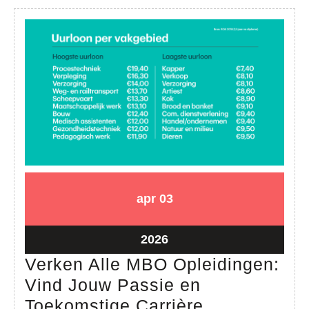
MBO
Opleiding
03
03
apr
03
april
april
2026
2026
03
2026
april
Verken Alle MBO Opleidingen:
2026
Vind Jouw Passie en
Verken
Toekomstige Carrière