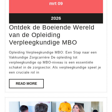
09
09
mrt
09
maart
maart
2026
2026
09
2026
maart
Ontdek de Boeiende Wereld
2026
van de Opleiding
Ontdek
Verpleegkundige MBO
de
Opleiding Verpleegkundige MBO: Een Stap naar een
Boeiende
Vakkundige Zorgcarrière De opleiding tot
verpleegkundige op MBO-niveau is een essentiële
Wereld
schakel in de zorgsector. Als verpleegkundige speel je
van
een cruciale rol in
de
READ
READ MORE
Opleiding
MORE
Verpleegku
MBO