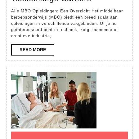
Alle
Alle MBO Opleidingen: Een Overzicht Het middelbaar
MBO
beroepsonderwijs (MBO) biedt een breed scala aan
opleidingen in verschillende vakgebieden. Of je nu
Opleidingen:
geïnteresseerd bent in techniek, zorg, economie of
Vind
creatieve industrie,
Jouw
READ
READ MORE
Passie
MORE
en
Toekomstige
Carrière