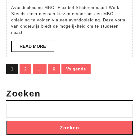
Studeren
Avondopleiding MBO: Flexibel Studeren naast Werk
met
Steeds meer mensen kiezen ervoor om een MBO-
opleiding te volgen via een avondopleiding. Deze vorm
Avondopleid
van onderwijs biedt de mogelijkheid om te studeren
MBO
naast
READ
READ MORE
MORE
Berichten
1
2
…
6
Volgende
paginering
Zoeken
Zoeken