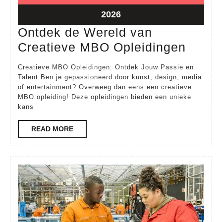
2026
2026
14
2026
februari
Ontdek de Wereld van
2026
Ontde
Creatieve MBO Opleidingen
de
Creatieve MBO Opleidingen: Ontdek Jouw Passie en
Werel
Talent Ben je gepassioneerd door kunst, design, media
of entertainment? Overweeg dan eens een creatieve
van
MBO opleiding! Deze opleidingen bieden een unieke
Creat
kans
MBO
READ
READ MORE
Oplei
MORE