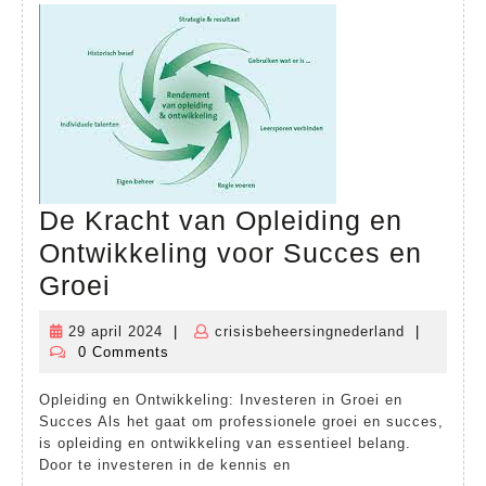
De Kracht van Opleiding en
Ontwikkeling voor Succes en
De
Groei
Kracht
29 april 2024
|
crisisbeheersingnederland
|
29
crisisbehe
van
0 Comments
april
Opleiding
2024
Opleiding en Ontwikkeling: Investeren in Groei en
en
Succes Als het gaat om professionele groei en succes,
Ontwikkeling
is opleiding en ontwikkeling van essentieel belang.
Door te investeren in de kennis en
voor