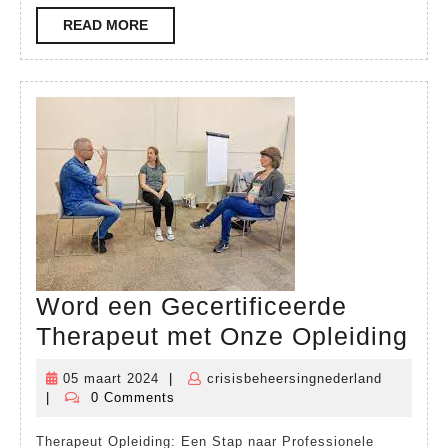
Succes
READ
READ MORE
MORE
en
Groei
Word een Gecertificeerde
Wo
Therapeut met Onze Opleiding
ee
05 maart 2024
|
crisisbeheersingnederland
05
crisisbeh
Gec
|
0 Comments
maart
The
2024
Therapeut Opleiding: Een Stap naar Professionele