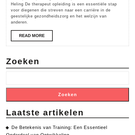
me
Heling De therapeut opleiding is een essentiële stap
On
voor diegenen die streven naar een carrière in de
geestelijke gezondheidszorg en het welzijn van
Opl
anderen.
READ
READ MORE
MORE
Zoeken
Zoeken
Laatste artikelen
De Betekenis van Training: Een Essentieel
Onderdeel van Ontwikkeling