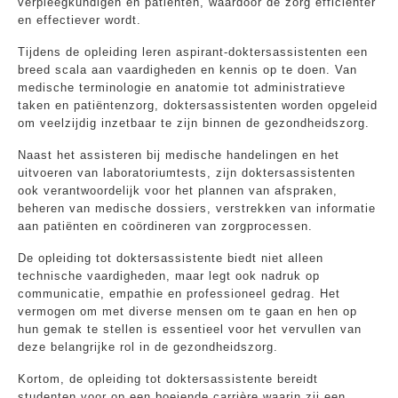
verpleegkundigen en patiënten, waardoor de zorg efficiënter
en effectiever wordt.
Tijdens de opleiding leren aspirant-doktersassistenten een
breed scala aan vaardigheden en kennis op te doen. Van
medische terminologie en anatomie tot administratieve
taken en patiëntenzorg, doktersassistenten worden opgeleid
om veelzijdig inzetbaar te zijn binnen de gezondheidszorg.
Naast het assisteren bij medische handelingen en het
uitvoeren van laboratoriumtests, zijn doktersassistenten
ook verantwoordelijk voor het plannen van afspraken,
beheren van medische dossiers, verstrekken van informatie
aan patiënten en coördineren van zorgprocessen.
De opleiding tot doktersassistente biedt niet alleen
technische vaardigheden, maar legt ook nadruk op
communicatie, empathie en professioneel gedrag. Het
vermogen om met diverse mensen om te gaan en hen op
hun gemak te stellen is essentieel voor het vervullen van
deze belangrijke rol in de gezondheidszorg.
Kortom, de opleiding tot doktersassistente bereidt
studenten voor op een boeiende carrière waarin zij een