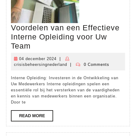
Voordelen van een Effectieve
Interne Opleiding voor Uw
Voordelen
Team
van
04 december 2024
|
04
een
crisisbeheersingnederland
|
0 Comments
december
crisisbeheersingnederland
Effectieve
2024
Interne Opleiding: Investeren in de Ontwikkeling van
Interne
Uw Medewerkers Interne opleidingen spelen een
Opleiding
essentiële rol bij het versterken van de vaardigheden
en kennis van medewerkers binnen een organisatie.
voor
Door te
Uw
READ
READ MORE
Team
MORE