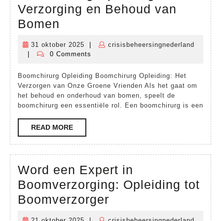
Verzorging en Behoud van
Boomchirurg
Bomen
Opleiding:
31 oktober 2025
|
crisisbeheersingnederland
31
Verzorging
|
0 Comments
crisisbeheersingnederland
oktober
en
2025
Boomchirurg Opleiding Boomchirurg Opleiding: Het
Behoud
Verzorgen van Onze Groene Vrienden Als het gaat om
van
het behoud en onderhoud van bomen, speelt de
boomchirurg een essentiële rol. Een boomchirurg is een
Bomen
READ
READ MORE
MORE
Word een Expert in
Boomverzorging: Opleiding tot
Word
Boomverzorger
een
21 oktober 2025
|
crisisbeheersingnederland