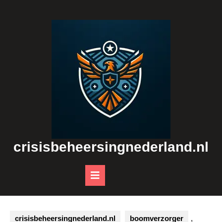
Skip
to
content
crisisbeheersingnederland.nl
Open
Button
crisisbeheersingnederland.nl
boomverzorger
,