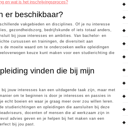
ing en wat is het inschrijvingsproces?
jn er beschikbaar?
rschillende vakgebieden en disciplines. Of je nu interesse
ies, gezondheidszorg, bedrijfskunde of iets totaal anders,
nsluit bij jouw interesses en ambities. Van bachelor- en
ichte cursussen en trainingen, de diversiteit aan
t is de moeite waard om te onderzoeken welke opleidingen
 weloverwogen keuze kunt maken voor een studierichting die
eiding vinden die bij mijn
 bij jouw interesses kan een uitdagende taak zijn, maar met
manier om te beginnen is door je interesses en passies in
e echt boeien en waar je graag meer over zou willen leren.
e studierichtingen en opleidingen die aansluiten bij deze
dieadviseurs, docenten of mensen die al werkzaam zijn in
devol advies geven en je helpen bij het maken van een
rfect bij jou past.