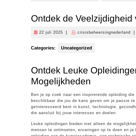
Ontdek de Veelzijdigheid
22 juli 2025
|
crisisbeheersingnederland
|
22
cr
juli
2025
Categories:
Uncategorized
Ontdek Leuke Opleidinge
Mogelijkheden
Ben je op zoek naar een inspirerende opleiding die p
beschikbaar die jou de kans geven om je passie te 
geïnteresseerd bent in kunst, technologie, gezondhei
die aansluit bij jouw interesses en doelen.
Leuke opleidingen bieden niet alleen de mogelijkh
mensen te ontmoeten, ervaringen op te doen en je h
opleiding aan de kunstacademie, een technische stu