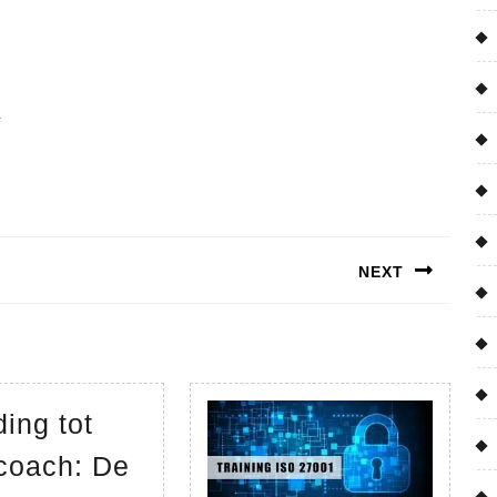
.
NEXT
Next
post:
ding tot
coach: De