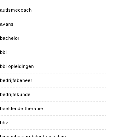
autismecoach
avans
bachelor
bbl
bbl opleidingen
bedrijfsbeheer
bedrijfskunde
beeldende therapie
bhv
binnenhuisarchitect opleiding