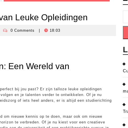
 van Leuke Opleidingen
0 Comments
|
18:03
isisbeheersingnederland
L
n: Een Wereld van
Cu
erfect bij jou past? Er zijn talloze leuke opleidingen
ma
volgen en je talenten verder te ontwikkelen. Of je nu
dszorg of iets heel anders, er is altijd een studierichting
Tr
eid om nieuwe kennis op te doen, maar ook om nieuwe
orizon te verbreden. Of je nu kiest voor een creatieve
die aan de universiteit of een praktijkgerichte cursus in