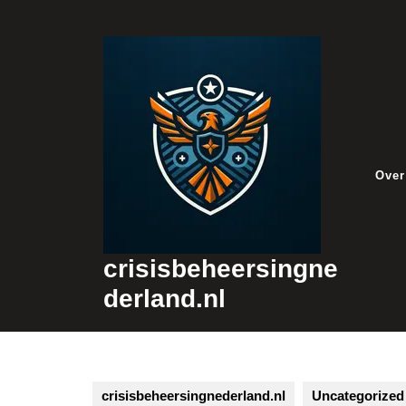
Skip
to
content
Over
crisisbeheersingne
derland.nl
crisisbeheersingnederland.nl
Uncategorized