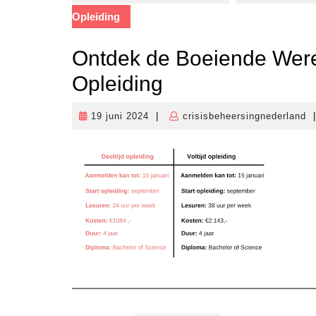
Opleiding
Ontdek de Boeiende Were
Opleiding
19 juni 2024
|
crisisbeheersingnederland
|
19
cr
juni
2024