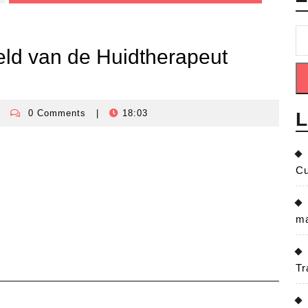
ld van de Huidtherapeut
0 Comments
|
18:03
L
isisbeheersingnederland
Cu
ma
Tr