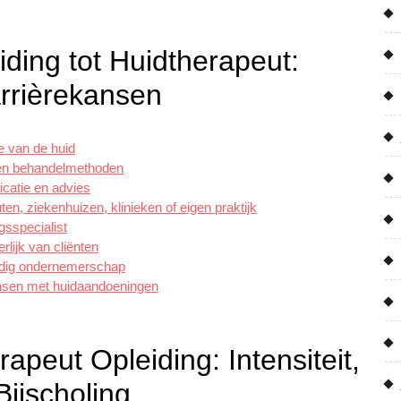
ding tot Huidtherapeut:
arrièrekansen
ie van de huid
 en behandelmethoden
catie en advies
en, ziekenhuizen, klinieken of eigen praktijk
gsspecialist
rlijk van cliënten
tandig ondernemerschap
ensen met huidaandoeningen
peut Opleiding: Intensiteit,
ijscholing