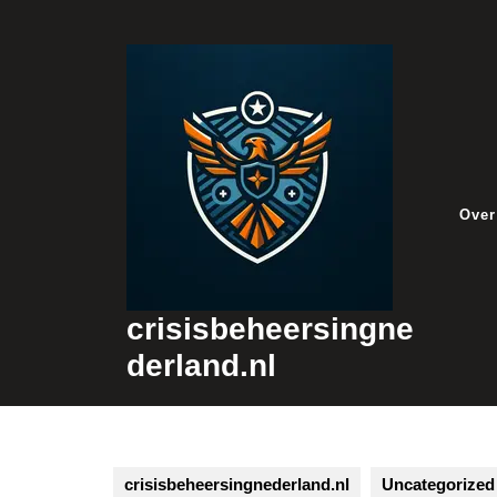
Skip
to
content
Over
crisisbeheersingne
derland.nl
crisisbeheersingnederland.nl
Uncategorized