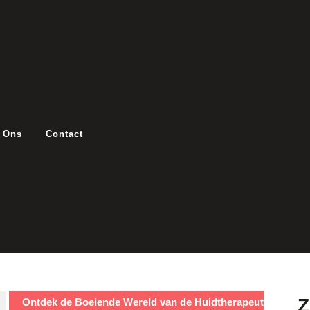
 Ons
Contact
Ontdek de Boeiende Wereld van de Huidtherapeut