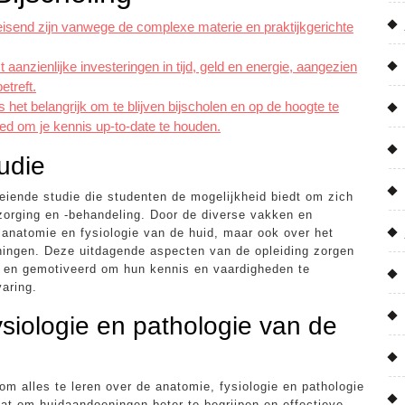
leisend zijn vanwege de complexe materie en praktijkgerichte
 aanzienlijke investeringen in tijd, geld en energie, aangezien
etreft.
 het belangrijk om te blijven bijscholen en op de hoogte te
ied om je kennis up-to-date te houden.
udie
eiende studie die studenten de mogelijkheid biedt om zich
zorging en -behandeling. Door de diverse vakken en
e anatomie en fysiologie van de huid, maar ook over het
ningen. Deze uitdagende aspecten van de opleiding zorgen
d en gemotiveerd om hun kennis en vaardigheden te
varing.
ysiologie en pathologie van de
 om alles te leren over de anatomie, fysiologie en pathologie
aat om huidaandoeningen beter te begrijpen en effectieve