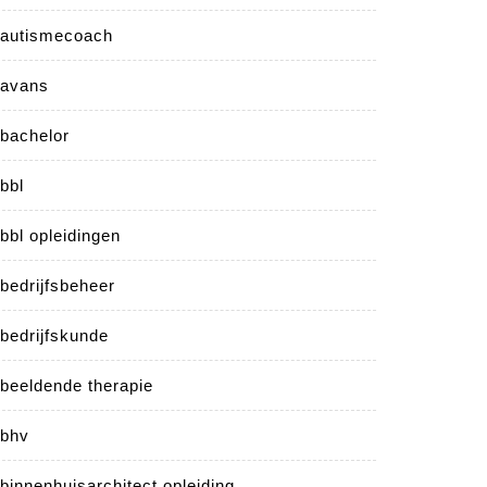
autismecoach
avans
bachelor
bbl
bbl opleidingen
bedrijfsbeheer
bedrijfskunde
beeldende therapie
bhv
binnenhuisarchitect opleiding