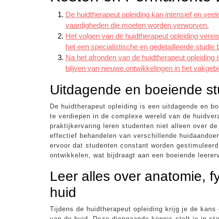
De huidtherapeut opleiding kan intensief en vee
vaardigheden die moeten worden verworven.
Het volgen van de huidtherapeut opleiding vereist
het een specialistische en gedetailleerde studie b
Na het afronden van de huidtherapeut opleiding is
blijven van nieuwe ontwikkelingen in het vakgeb
Uitdagende en boeiende st
De huidtherapeut opleiding is een uitdagende en bo
te verdiepen in de complexe wereld van de huidver
praktijkervaring leren studenten niet alleen over d
effectief behandelen van verschillende huidaandoe
ervoor dat studenten constant worden gestimuleer
ontwikkelen, wat bijdraagt aan een boeiende leerer
Leer alles over anatomie, f
huid
Tijdens de huidtherapeut opleiding krijg je de kans
van de huid. Deze diepgaande kennis stelt je in st