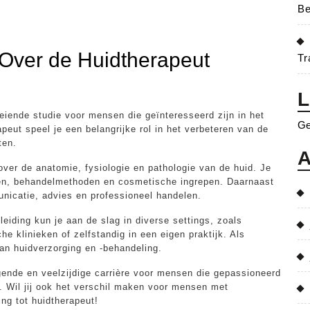
Be
 Over de Huidtherapeut
Tr
L
eiende studie voor mensen die geïnteresseerd zijn in het
Ge
peut speel je een belangrijke rol in het verbeteren van de
ten.
A
 over de anatomie, fysiologie en pathologie van de huid. Je
gen, behandelmethoden en cosmetische ingrepen. Daarnaast
nicatie, advies en professioneel handelen.
eiding kun je aan de slag in diverse settings, zoals
e klinieken of zelfstandig in een eigen praktijk. Als
van huidverzorging en -behandeling.
gende en veelzijdige carrière voor mensen die gepassioneerd
. Wil jij ook het verschil maken voor mensen met
ng tot huidtherapeut!