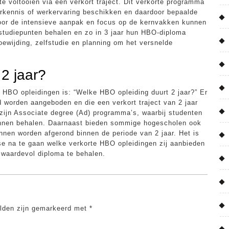
te voltooien via een verkort traject. Dit verkorte programma
orkennis of werkervaring beschikken en daardoor bepaalde
oor de intensieve aanpak en focus op de kernvakken kunnen
 studiepunten behalen en zo in 3 jaar hun HBO-diploma
oewijding, zelfstudie en planning om het versnelde
2 jaar?
 HBO opleidingen is: “Welke HBO opleiding duurt 2 jaar?” Er
d worden aangeboden en die een verkort traject van 2 jaar
 zijn Associate degree (Ad) programma’s, waarbij studenten
unnen behalen. Daarnaast bieden sommige hogescholen ook
nnen worden afgerond binnen de periode van 2 jaar. Het is
se na te gaan welke verkorte HBO opleidingen zij aanbieden
n waardevol diploma te behalen.
elden zijn gemarkeerd met
*