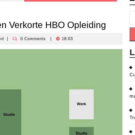
een Verkorte HBO Opleiding
nd
|
0 Comments
|
18:03
crisisbeheersingnederland
L
Cu
ma
Tr