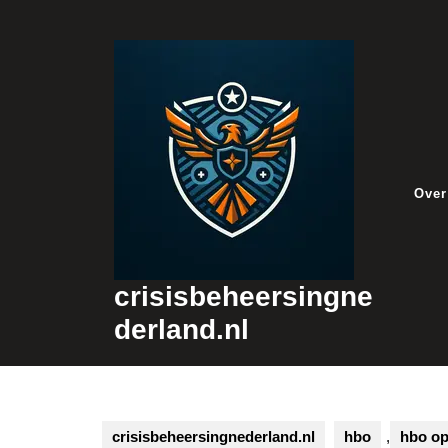
Skip
to
content
Over
crisisbeheersingne
derland.nl
crisisbeheersingnederland.nl
hbo
,
hbo op