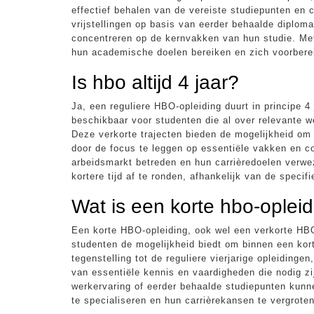
effectief behalen van de vereiste studiepunten en 
vrijstellingen op basis van eerder behaalde diplom
concentreren op de kernvakken van hun studie. Me
hun academische doelen bereiken en zich voorberei
Is hbo altijd 4 jaar?
Ja, een reguliere HBO-opleiding duurt in principe 4
beschikbaar voor studenten die al over relevante w
Deze verkorte trajecten bieden de mogelijkheid om
door de focus te leggen op essentiële vakken en c
arbeidsmarkt betreden en hun carrièredoelen verwe
kortere tijd af te ronden, afhankelijk van de specif
Wat is een korte hbo-oplei
Een korte HBO-opleiding, ook wel een verkorte HBO
studenten de mogelijkheid biedt om binnen een kor
tegenstelling tot de reguliere vierjarige opleidingen
van essentiële kennis en vaardigheden die nodig z
werkervaring of eerder behaalde studiepunten kunn
te specialiseren en hun carrièrekansen te vergroten