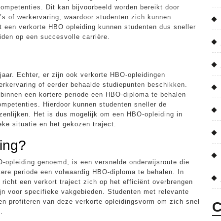
competenties. Dit kan bijvoorbeeld worden bereikt door
a’s of werkervaring, waardoor studenten zich kunnen
t een verkorte HBO opleiding kunnen studenten dus sneller
den op een succesvolle carrière.
 jaar. Echter, er zijn ook verkorte HBO-opleidingen
erkervaring of eerder behaalde studiepunten beschikken.
 binnen een kortere periode een HBO-diploma te behalen
ompetenties. Hierdoor kunnen studenten sneller de
zenlijken. Het is dus mogelijk om een HBO-opleiding in
ieke situatie en het gekozen traject.
ding?
-opleiding genoemd, is een versnelde onderwijsroute die
tere periode een volwaardig HBO-diploma te behalen. In
, richt een verkort traject zich op het efficiënt overbrengen
ijn voor specifieke vakgebieden. Studenten met relevante
en profiteren van deze verkorte opleidingsvorm om zich snel
C
.