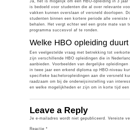
Ja, het is mogelijk om een HBO-opleiding in 3 jaar 
is bedoeld voor studenten die al over relevante vo
vakken kunnen overslaan of versneld doorlopen. D
studenten binnen een kortere periode alle vereiste
behalen. Het vergt echter wel een grote mate van t
programma succesvol af te ronden.
Welke HBO opleiding duurt 
Een veelgestelde vraag met betrekking tot verkorte
zijn verschillende HBO opleidingen die in Nederlan
aanbieden. Voorbeelden van dergelijke opleidingen
in twee jaar een erkend diploma op HBO-niveau k
specifieke bacheloropleidingen aan die versneld ku
raadzaam om bij de onderwijsinstelling van interes
en welke mogelijkheden er zijn om in korte tijd ee
Leave a Reply
Je e-mailadres wordt niet gepubliceerd.
Vereiste v
Reactie
*