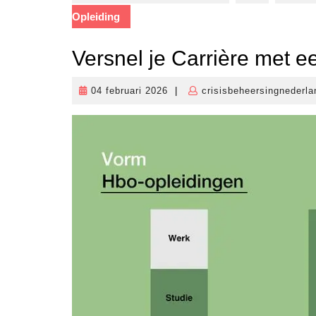
Opleiding
Versnel je Carrière met 
04 februari 2026
|
crisisbeheersingnederla
04
februari
2026