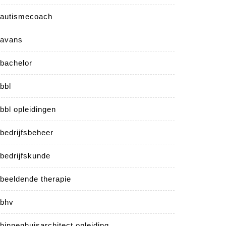
autismecoach
avans
bachelor
bbl
bbl opleidingen
bedrijfsbeheer
bedrijfskunde
beeldende therapie
bhv
binnenhuisarchitect opleiding