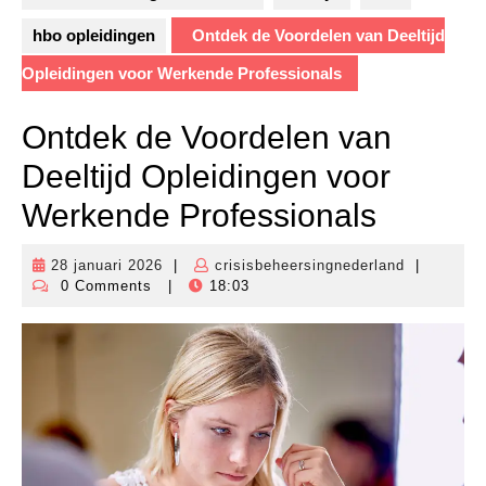
hbo opleidingen
Ontdek de Voordelen van Deeltijd
Opleidingen voor Werkende Professionals
Ontdek de Voordelen van
Deeltijd Opleidingen voor
Werkende Professionals
28 januari 2026
|
crisisbeheersingnederland
|
28
crisisbehe
0 Comments
|
18:03
januari
2026