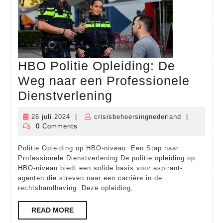
HBO Politie Opleiding: De
Weg naar een Professionele
HBO
Dienstverlening
Politie
26 juli 2024
|
crisisbeheersingnederland
|
26
crisisbeheer
Opleiding:
0 Comments
juli
De
2024
Politie Opleiding op HBO-niveau: Een Stap naar
Weg
Professionele Dienstverlening De politie opleiding op
naar
HBO-niveau biedt een solide basis voor aspirant-
agenten die streven naar een carrière in de
een
rechtshandhaving. Deze opleiding,
Professionele
READ
READ MORE
Dienstverlening
MORE