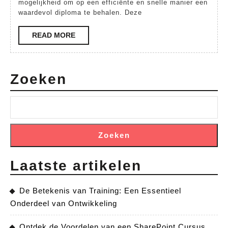
Verkorte
mogelijkheid om op een efficiënte en snelle manier een
waardevol diploma te behalen. Deze
HBO
Opleiding
READ
READ MORE
MORE
Zoeken
Zoeken
Laatste artikelen
De Betekenis van Training: Een Essentieel
Onderdeel van Ontwikkeling
Ontdek de Voordelen van een SharePoint Cursus