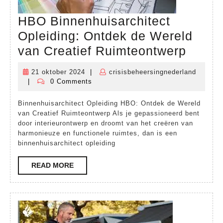
HBO Binnenhuisarchitect
Opleiding: Ontdek de Wereld
HBO
van Creatief Ruimteontwerp
Binne
21 oktober 2024
|
crisisbeheersingnederland
21
Opleid
|
0 Comments
crisisbeheersingnederland
oktober
Ontde
2024
Binnenhuisarchitect Opleiding HBO: Ontdek de Wereld
de
van Creatief Ruimteontwerp Als je gepassioneerd bent
Werel
door interieurontwerp en droomt van het creëren van
harmonieuze en functionele ruimtes, dan is een
van
binnenhuisarchitect opleiding
Creati
READ
READ MORE
Ruimt
MORE