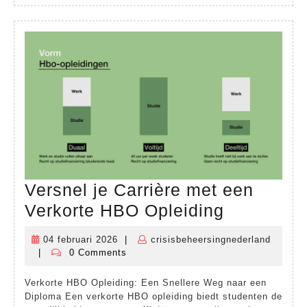
Versnel je Carrière met een
Versnel
Verkorte HBO Opleiding
je
04 februari 2026
|
crisisbeheersingnederland
04
Carrière
|
0 Comments
crisisbeheersingnederland
februari
met
2026
Verkorte HBO Opleiding: Een Snellere Weg naar een
een
Diploma Een verkorte HBO opleiding biedt studenten de