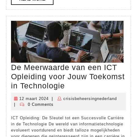
MORE
De Meerwaarde van een ICT
Opleiding voor Jouw Toekomst
De
in Technologie
Meerwaarde
12 maart 2024
|
crisisbeheersingnederland
12
crisisbeh
van
|
0 Comments
maart
een
2024
ICT Opleiding: De Sleutel tot een Succesvolle Carrière
ICT
in de Technologie De wereld van informatietechnologie
Opleiding
evolueert voortdurend en biedt talloze mogelijkheden
voor diegenen die geïnteresseerd zijn in een carrière in