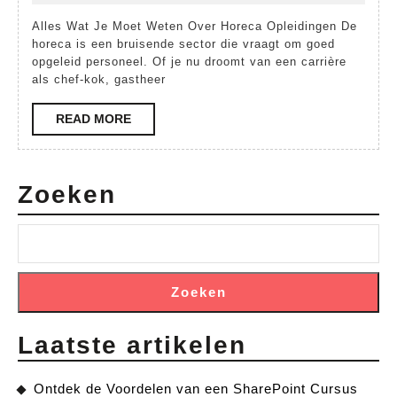
Mogelijkheden
2024
Alles Wat Je Moet Weten Over Horeca Opleidingen De
van
horeca is een bruisende sector die vraagt om goed
een
opgeleid personeel. Of je nu droomt van een carrière
als chef-kok, gastheer
Horeca
Opleiding
READ
READ MORE
MORE
Zoeken
Zoeken
Laatste artikelen
Ontdek de Voordelen van een SharePoint Cursus