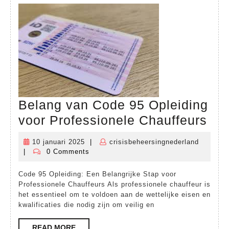
Belang van Code 95 Opleiding
Bel
voor Professionele Chauffeurs
van
10 januari 2025
|
crisisbeheersingnederland
10
crisisbe
Co
|
0 Comments
januari
95
2025
Code 95 Opleiding: Een Belangrijke Stap voor
Opl
Professionele Chauffeurs Als professionele chauffeur is
voo
het essentieel om te voldoen aan de wettelijke eisen en
kwalificaties die nodig zijn om veilig en
Pro
Cha
READ
READ MORE