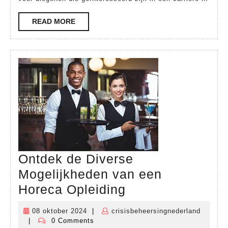
voor
Jouw
READ
READ MORE
MORE
Toekomst
in
Technologie
Ontdek de Diverse
Mogelijkheden van een
Ontdek
Horeca Opleiding
de
08 oktober 2024
|
crisisbeheersingnederland
08
Diverse
|
0 Comments
crisisbeheersingnederland
oktober