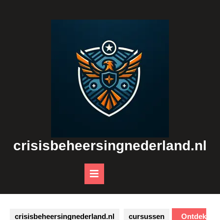
Skip
to
content
crisisbeheersingnederland.nl
Open
Button
crisisbeheersingnederland.nl
cursussen
Ontdek