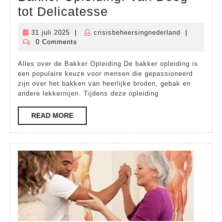
Ontdek
tot Delicatesse
de
31 juli 2025
|
crisisbeheersingnederland
|
31
crisisbeheer
Wereld
0 Comments
juli
van
2025
Alles over de Bakker Opleiding De bakker opleiding is
de
een populaire keuze voor mensen die gepassioneerd
Bakker
zijn over het bakken van heerlijke broden, gebak en
andere lekkernijen. Tijdens deze opleiding
Opleiding:
Van
READ
READ MORE
MORE
Deeg
tot
Delicatesse