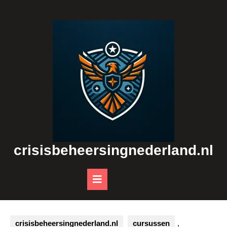
Skip
to
content
crisisbeheersingnederland.nl
Open
Button
crisisbeheersingnederland.nl
cursussen
,