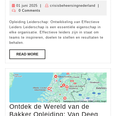
Opleid
01 juni 2025
|
crisisbeheersingnederland
|
01
crisisbehee
in
0 Comments
juni
Leider
2025
Opleiding Leiderschap: Ontwikkeling van Effectieve
Ontwik
Leiders Leiderschap is een essentiële eigenschap in
van
elke organisatie. Effectieve leiders zijn in staat om
teams te inspireren, doelen te stellen en resultaten te
Leider
behalen.
READ
READ MORE
MORE
Ontdek de Wereld van de
Bakker Opleiding: Van Deeg