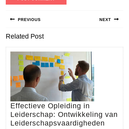
Bericht
PREVIOUS
NEXT
navigatie
Previous
Next
Related Post
post:
post:
Effectieve Opleiding in
Leiderschap: Ontwikkeling van
Effect
Leiderschapsvaardigheden