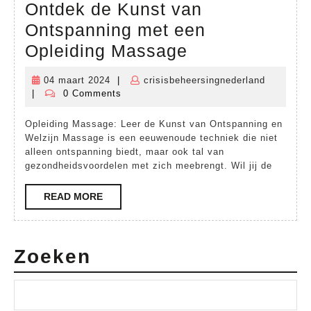
Ontdek de Kunst van
Ontspanning met een
Ontdek
Opleiding Massage
de
04 maart 2024
|
crisisbeheersingnederland
04
crisisbeh
Kunst
|
0 Comments
maart
van
2024
Opleiding Massage: Leer de Kunst van Ontspanning en
Ontspanning
Welzijn Massage is een eeuwenoude techniek die niet
met
alleen ontspanning biedt, maar ook tal van
gezondheidsvoordelen met zich meebrengt. Wil jij de
een
Opleiding
READ
READ MORE
MORE
Massage
Zoeken