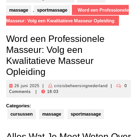
massage
,
sportmassage
Word een Professionele
Masseur: Volg een Kwalitatieve Masseur Opleiding
Word een Professionele
Masseur: Volg een
Kwalitatieve Masseur
Opleiding
26 juni 2025
|
crisisbeheersingnederland
|
0
26
crisisbeheers
Comments
|
18:03
juni
2025
Categories:
cursussen
massage
sportmassage
Alles Wat Je Moet Weten Over