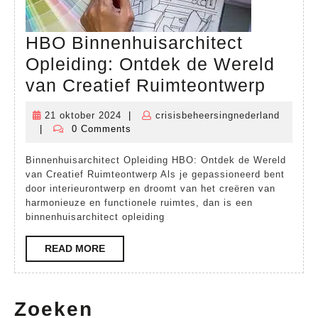
HBO Binnenhuisarchitect
Opleiding: Ontdek de Wereld
HBO
van Creatief Ruimteontwerp
Binne
21 oktober 2024
|
crisisbeheersingnederland
21
Opleid
|
0 Comments
crisisbeheersingnederland
oktober
Ontde
2024
Binnenhuisarchitect Opleiding HBO: Ontdek de Wereld
de
van Creatief Ruimteontwerp Als je gepassioneerd bent
Werel
door interieurontwerp en droomt van het creëren van
harmonieuze en functionele ruimtes, dan is een
van
binnenhuisarchitect opleiding
Creati
READ
READ MORE
Ruimt
MORE
Zoeken