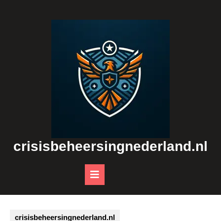
Skip
to
content
crisisbeheersingnederland.nl
Open
Button
crisisbeheersingnederland.nl