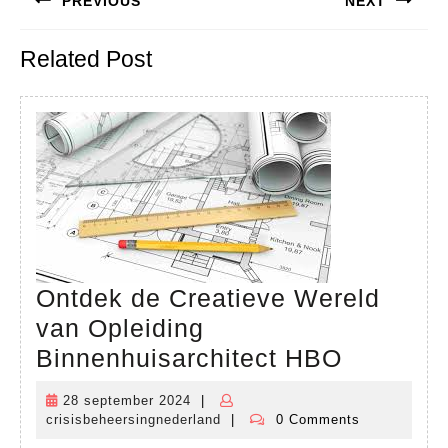
PREVIOUS
NEXT
navigatie
Previous
Next
Related Post
post:
post:
Ontdek de Creatieve Wereld
van Opleiding
Ontdek
Binnenhuisarchitect HBO
de
28 september 2024
|
28
Creatiev
crisisbeheersingnederland
|
0 Comments
september
crisisbeheersingnederland
Wereld
2024