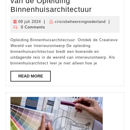
van de Opleiding
Ontdek
Binnenhuisarchitectuur
de
09 juli 2024
|
crisisbeheersingnederland
|
09
crisisbeheer
Creatieve
0 Comments
juli
Wereld
2024
Opleiding Binnenhuisarchitectuur: Ontdek de Creatieve
van
Wereld van Interieurontwerp De opleiding
de
binnenhuisarchitectuur biedt een boeiende en
uitdagende reis in de wereld van interieurontwerp. Als
Opleiding
binnenhuisarchitect leer je niet alleen hoe je
Binnenhuis
READ
READ MORE
MORE