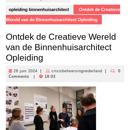
opleiding binnenhuisarchitect
Ontdek de Creatieve
Wereld van de Binnenhuisarchitect Opleiding
Ontdek de Creatieve Wereld
van de Binnenhuisarchitect
Opleiding
28 juni 2024
|
crisisbeheersingnederland
|
0
28
crisisbeheers
Comments
|
18:03
juni
2024