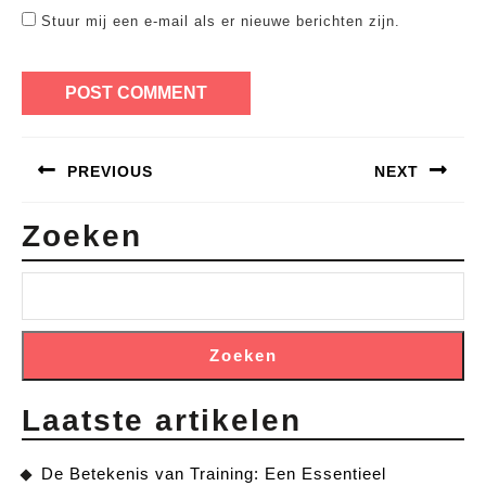
Stuur mij een e-mail als er nieuwe berichten zijn.
Bericht
PREVIOUS
NEXT
navigatie
Previous
Next
Zoeken
post:
post:
Zoeken
Laatste artikelen
De Betekenis van Training: Een Essentieel