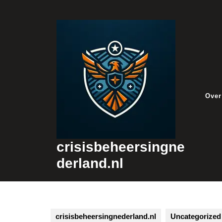
Skip
to
content
Over
crisisbeheersingne
derland.nl
crisisbeheersingnederland.nl
Uncategorized