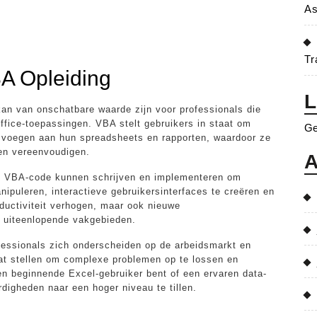
As
Tr
A Opleiding
L
kan van onschatbare waarde zijn voor professionals die
ffice-toepassingen. VBA stelt gebruikers in staat om
Ge
te voegen aan hun spreadsheets en rapporten, waardoor ze
en vereenvoudigen.
A
ze VBA-code kunnen schrijven en implementeren om
nipuleren, interactieve gebruikersinterfaces te creëren en
ductiviteit verhogen, maar ook nieuwe
n uiteenlopende vakgebieden.
fessionals zich onderscheiden op de arbeidsmarkt en
at stellen om complexe problemen op te lossen en
en beginnende Excel-gebruiker bent of een ervaren data-
digheden naar een hoger niveau te tillen.