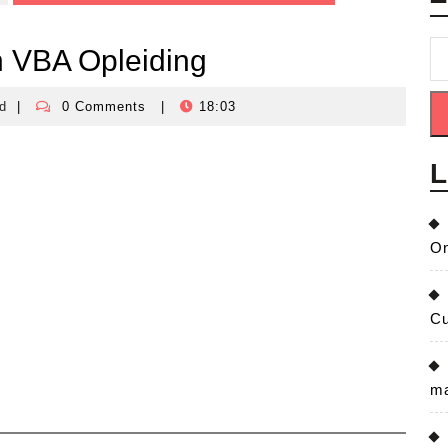
n VBA Opleiding
d
|
0 Comments
|
18:03
crisisbeheersingnederland
L
On
Cu
ma