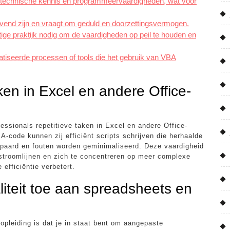
 technische kennis en programmeervaardigheden, wat voor
vend zijn en vraagt om geduld en doorzettingsvermogen.
ige praktijk nodig om de vaardigheden op peil te houden en
tiseerde processen of tools die het gebruik van VBA
ken in Excel en andere Office-
ssionals repetitieve taken in Excel en andere Office-
-code kunnen zij efficiënt scripts schrijven die herhaalde
spaard en fouten worden geminimaliseerd. Deze vaardigheid
 stroomlijnen en zich te concentreren op meer complexe
 efficiëntie verbetert.
iteit toe aan spreadsheets en
pleiding is dat je in staat bent om aangepaste