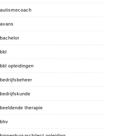
autismecoach
avans
bachelor
bbl
bbl opleidingen
bedrijfsbeheer
bedrijfskunde
beeldende therapie
bhv
binnenhuisarchitect opleiding