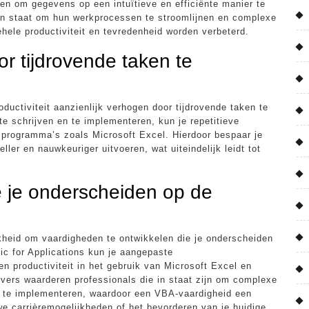
len om gegevens op een intuïtieve en efficiënte manier te
 in staat om hun werkprocessen te stroomlijnen en complexe
ehele productiviteit en tevredenheid worden verbeterd.
or tijdrovende taken te
ductiviteit aanzienlijk verhogen door tijdrovende taken te
 schrijven en te implementeren, kun je repetitieve
n programma’s zoals Microsoft Excel. Hierdoor bespaar je
ller en nauwkeuriger uitvoeren, wat uiteindelijk leidt tot
e je onderscheiden op de
kheid om vaardigheden te ontwikkelen die je onderscheiden
ic for Applications kun je aangepaste
en productiviteit in het gebruik van Microsoft Excel en
ers waarderen professionals die in staat zijn om complexe
n te implementeren, waardoor een VBA-vaardigheid een
we carrièremogelijkheden of het bevorderen van je huidige