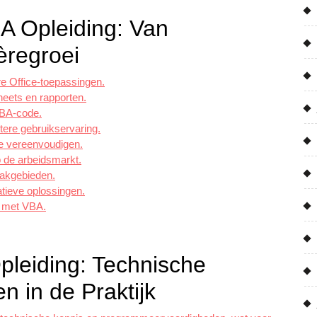
A Opleiding: Van
èregroei
re Office-toepassingen.
heets en rapporten.
VBA-code.
tere gebruikservaring.
 te vereenvoudigen.
 de arbeidsmarkt.
vakgebieden.
tieve oplossingen.
u met VBA.
leiding: Technische
 in de Praktijk