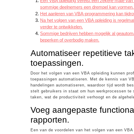
Een VBA opleiding vereist een zekere mate van
sommige deelnemers een drempel kan vormen.
Het aanleren van VBA-programmering kan tijdro
Na het volgen van een VBA opleiding is regelmat
verder te ontwikkelen.
Sommige bedrijven hebben mogelijk al geautoma
beperken of overbodig maken.
Automatiseer repetitieve ta
toepassingen.
Door het volgen van een VBA opleiding kunnen profe
toepassingen automatiseren. Met de kennis van VBA
handelingen automatiseren, waardoor tijd wordt be
stelt gebruikers in staat om hun werkprocessen te
taken, wat de productiviteit verhoogt en de algehele
Voeg aangepaste functional
rapporten.
Een van de voordelen van het volgen van een VBA o