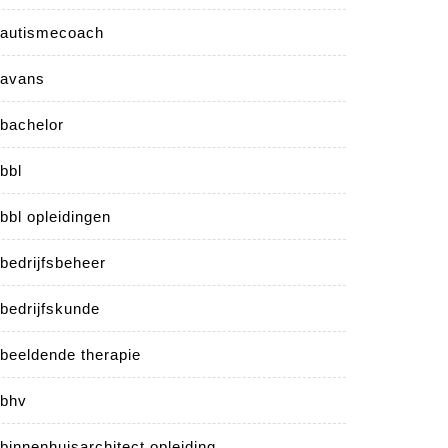
autismecoach
avans
bachelor
bbl
bbl opleidingen
bedrijfsbeheer
bedrijfskunde
beeldende therapie
bhv
binnenhuisarchitect opleiding