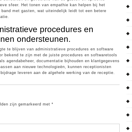
tieve sfeer. Het tonen van empathie kan helpen bij het
and met gasten, wat uiteindelijk leidt tot een betere
atie.
nistratieve procedures en
unnen ondersteunen.
gte te blijven van administratieve procedures en software
or bekend te zijn met de juiste procedures en softwaretools
zoals agendabeheer, documentatie bijhouden en klantgegevens
 passen aan nieuwe technologieën, kunnen receptionisten
bijdrage leveren aan de algehele werking van de receptie.
elden zijn gemarkeerd met
*