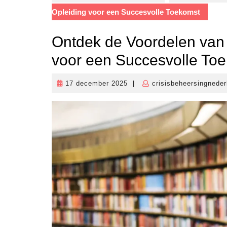
Opleiding voor een Succesvolle Toekomst
Ontdek de Voordelen van 
voor een Succesvolle To
17 december 2025
|
crisisbeheersingneder
17
december
2025