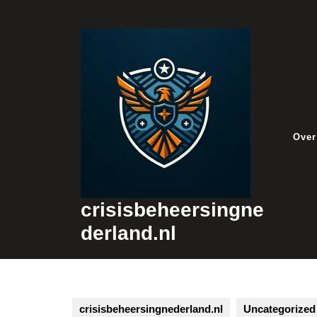
Skip
to
content
Over
crisisbeheersingne
derland.nl
crisisbeheersingnederland.nl
Uncategorized