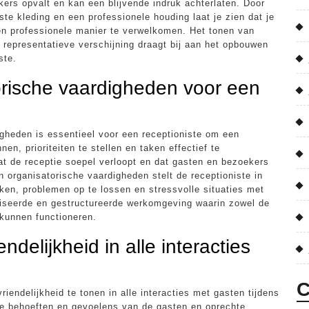
ers opvalt en kan een blijvende indruk achterlaten. Door
ste kleding en een professionele houding laat je zien dat je
en professionele manier te verwelkomen. Het tonen van
 representatieve verschijning draagt bij aan het opbouwen
ste.
orische vaardigheden voor een
igheden is essentieel voor een receptioniste om een
en, prioriteiten te stellen en taken effectief te
at de receptie soepel verloopt en dat gasten en bezoekers
 organisatorische vaardigheden stelt de receptioniste in
ken, problemen op te lossen en stressvolle situaties met
niseerde en gestructureerde werkomgeving waarin zowel de
 kunnen functioneren.
delijkheid in alle interacties
C
iendelijkheid te tonen in alle interacties met gasten tijdens
n de behoeften en gevoelens van de gasten en oprechte