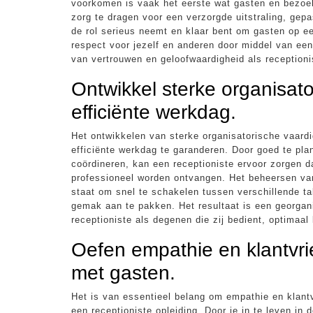
voorkomen is vaak het eerste wat gasten en bezoek
zorg te dragen voor een verzorgde uitstraling, gepa
de rol serieus neemt en klaar bent om gasten op e
respect voor jezelf en anderen door middel van een
van vertrouwen en geloofwaardigheid als receptioni
Ontwikkel sterke organisat
efficiënte werkdag.
Het ontwikkelen van sterke organisatorische vaard
efficiënte werkdag te garanderen. Door goed te plann
coördineren, kan een receptioniste ervoor zorgen d
professioneel worden ontvangen. Het beheersen van
staat om snel te schakelen tussen verschillende ta
gemak aan te pakken. Het resultaat is een georga
receptioniste als degenen die zij bedient, optimaal
Oefen empathie en klantvrien
met gasten.
Het is van essentieel belang om empathie en klantvr
een receptioniste opleiding. Door je in te leven i