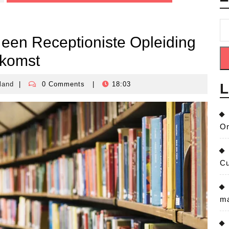
een Receptioniste Opleiding
ekomst
land
|
0 Comments
|
18:03
L
crisisbeheersingnederland
On
Cu
ma