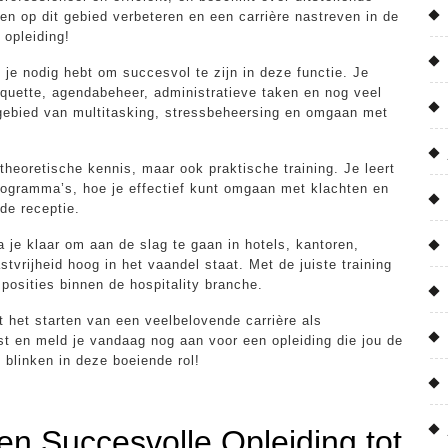
en op dit gebied verbeteren en een carrière nastreven in de
 opleiding!
t je nodig hebt om succesvol te zijn in deze functie. Je
tiquette, agendabeheer, administratieve taken en nog veel
gebied van multitasking, stressbeheersing en omgaan met
 theoretische kennis, maar ook praktische training. Je leert
programma’s, hoe je effectief kunt omgaan met klachten en
de receptie.
a je klaar om aan de slag te gaan in hotels, kantoren,
tvrijheid hoog in het vaandel staat. Met de juiste training
posities binnen de hospitality branche.
ot het starten van een veelbelovende carrière als
mst en meld je vandaag nog aan voor een opleiding die jou de
 blinken in deze boeiende rol!
en Succesvolle Opleiding tot