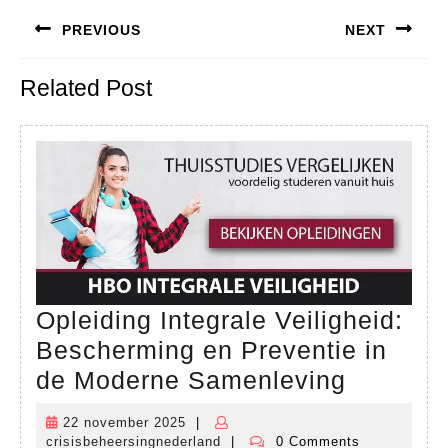
Bericht
PREVIOUS
NEXT
navigatie
Previous
Next
Related Post
post:
post:
Opleiding Integrale Veiligheid:
Bescherming en Preventie in
Opleidi
de Moderne Samenleving
Integral
22 november 2025
|
22
Veilighe
crisisbeheersingnederland
|
0 Comments