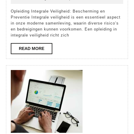
november
crisisbeheersingnederland
Bescher
2025
Opleiding Integrale Veiligheid: Bescherming en
en
Preventie Integrale veiligheid is een essentieel aspect
Prevent
in onze moderne samenleving, waarin diverse risico’s
en bedreigingen kunnen voorkomen. Een opleiding in
in
integrale veiligheid richt zich
de
READ
READ MORE
Modern
MORE
Samenle