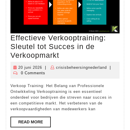
Effectieve Verkooptraining:
Sleutel tot Succes in de
Effectieve
Verkoopmarkt
Verkooptraining:
20 juni 2026
|
crisisbeheersingnederland
|
20
crisisbehee
Sleutel
0 Comments
juni
tot
2026
Verkoop Training: Het Belang van Professionele
Succes
Ontwikkeling Verkooptraining is een essentieel
in
onderdeel voor bedrijven die streven naar succes in
een competitieve markt. Het verbeteren van de
de
verkoopvaardigheden van medewerkers kan
Verkoopmarkt
READ
READ MORE
MORE