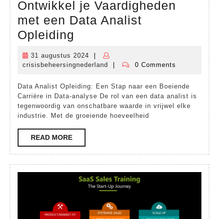
Ontwikkel je Vaardigheden
met een Data Analist
Ontwikkel
Opleiding
je
31 augustus 2024
|
31
Vaardigheden
crisisbeheersingnederland
|
0 Comments
augustus
crisisbeheersingnederland
met
2024
Data Analist Opleiding: Een Stap naar een Boeiende
een
Carrière in Data-analyse De rol van een data analist is
Data
tegenwoordig van onschatbare waarde in vrijwel elke
industrie. Met de groeiende hoeveelheid
Analist
Opleiding
READ
READ MORE
MORE