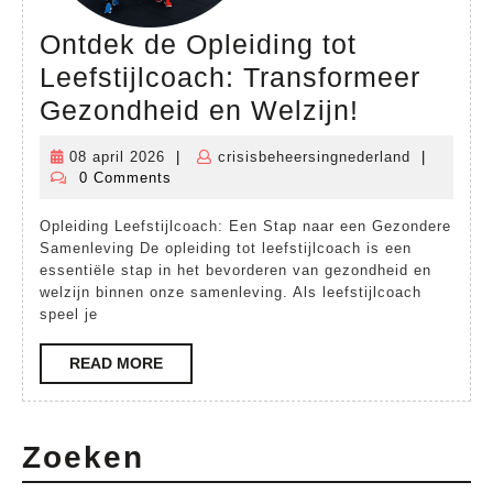
Ontdek de Opleiding tot
Leefstijlcoach: Transformeer
Ontdek
Gezondheid en Welzijn!
de
08 april 2026
|
crisisbeheersingnederland
|
08
crisisbehe
Opleiding
0 Comments
april
tot
2026
Opleiding Leefstijlcoach: Een Stap naar een Gezondere
Leefstijlc
Samenleving De opleiding tot leefstijlcoach is een
Transform
essentiële stap in het bevorderen van gezondheid en
welzijn binnen onze samenleving. Als leefstijlcoach
Gezondhe
speel je
en
READ
READ MORE
Welzijn!
MORE
Zoeken