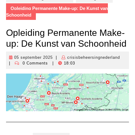
Opleiding Permanente Make-up: De Kunst van
Schoonheid
Opleiding Permanente Make-
up: De Kunst van Schoonheid
05 september 2025
|
crisisbeheersingnederland
05
crisisb
|
0 Comments
|
18:03
september
2025