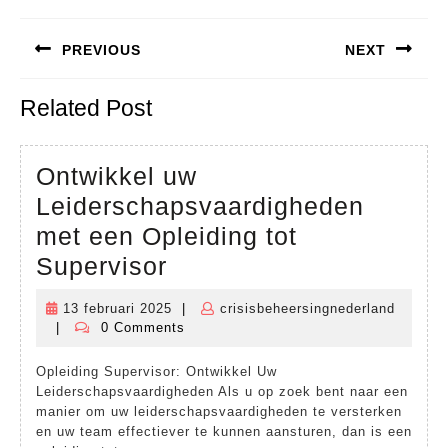
Bericht
PREVIOUS
NEXT
navigatie
Previous
Next
Related Post
post:
post:
Ontwikkel uw
Leiderschapsvaardigheden
met een Opleiding tot
Ontwikkel
Supervisor
uw
13 februari 2025
|
crisisbeheersingnederland
13
Leiderschapsvaardigh
|
0 Comments
crisisbeheersingnederland
februari
met
2025
Opleiding Supervisor: Ontwikkel Uw
een
Leiderschapsvaardigheden Als u op zoek bent naar een
Opleiding
manier om uw leiderschapsvaardigheden te versterken
en uw team effectiever te kunnen aansturen, dan is een
tot