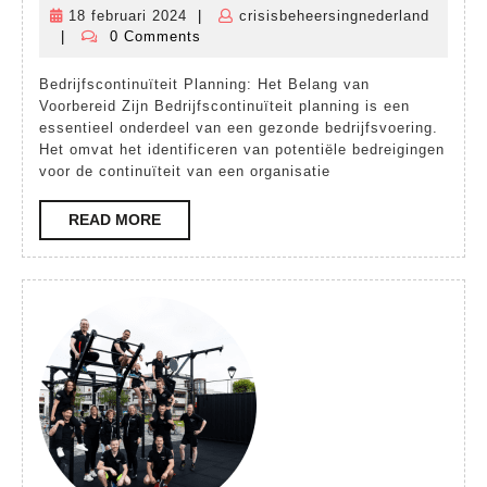
van
18 februari 2024
|
crisisbeheersingnederland
18
Bedrijfscontinuïteit
|
0 Comments
crisisbeheersingnederland
februari
Planning
2024
Bedrijfscontinuïteit Planning: Het Belang van
voor
Voorbereid Zijn Bedrijfscontinuïteit planning is een
Organisaties
essentieel onderdeel van een gezonde bedrijfsvoering.
Het omvat het identificeren van potentiële bedreigingen
in
voor de continuïteit van een organisatie
Nederland
READ
READ MORE
MORE