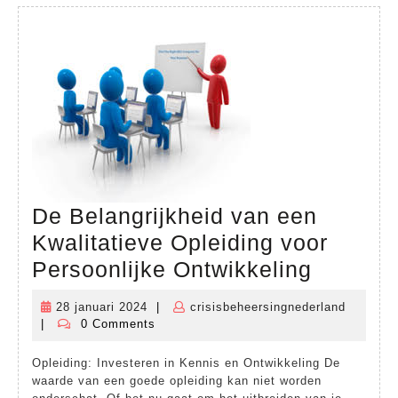
De Belangrijkheid van een
Kwalitatieve Opleiding voor
De
Persoonlijke Ontwikkeling
Belangr
28 januari 2024
|
crisisbeheersingnederland
28
crisisbe
van
|
0 Comments
januari
een
2024
Opleiding: Investeren in Kennis en Ontwikkeling De
Kwalita
waarde van een goede opleiding kan niet worden