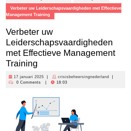
Verbeter uw Leiderschapsvaardigheden met Effectieve
Management Training
Verbeter uw
Leiderschapsvaardigheden
met Effectieve Management
Training
17 januari 2025
|
crisisbeheersingnederland
|
17
crisisbehe
0 Comments
|
18:03
januari
2025