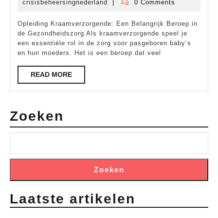
Kraamverzorgend
crisisbeheersingnederland
|
0 Comments
december
crisisbeheersingnederland
Zorg
2025
Opleiding Kraamverzorgende: Een Belangrijk Beroep in
voor
de Gezondheidszorg Als kraamverzorgende speel je
Moeder
een essentiële rol in de zorg voor pasgeboren baby’s
en hun moeders. Het is een beroep dat veel
en
Kind
READ
READ MORE
MORE
Zoeken
Zoeken
Laatste artikelen