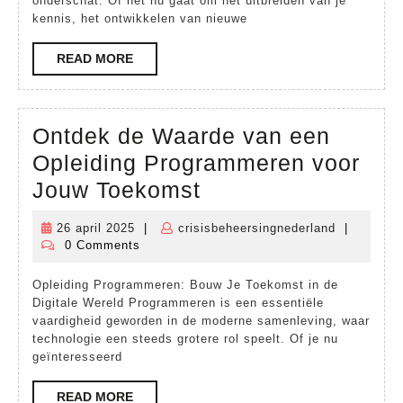
Opleidi
onderschat. Of het nu gaat om het uitbreiden van je
kennis, het ontwikkelen van nieuwe
voor
Persoon
READ
READ MORE
MORE
Ontwikk
Ontdek de Waarde van een
Opleiding Programmeren voor
Ontdek
Jouw Toekomst
de
26 april 2025
|
crisisbeheersingnederland
|
26
crisisbehe
Waarde
0 Comments
april
van
2025
Opleiding Programmeren: Bouw Je Toekomst in de
een
Digitale Wereld Programmeren is een essentiële
Opleiding
vaardigheid geworden in de moderne samenleving, waar
technologie een steeds grotere rol speelt. Of je nu
Programmeren
geïnteresseerd
voor
READ
READ MORE