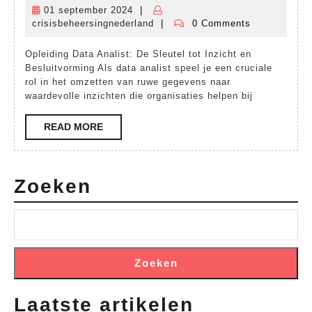
tot
01 september 2024
|
01
Data
crisisbeheersingnederland
|
0 Comments
september
crisisbeheersingnederland
Analist:
2024
Opleiding Data Analist: De Sleutel tot Inzicht en
Ontdek
Besluitvorming Als data analist speel je een cruciale
de
rol in het omzetten van ruwe gegevens naar
waardevolle inzichten die organisaties helpen bij
Wereld
van
READ
READ MORE
MORE
Data-
analyse
Zoeken
Zoeken
Laatste artikelen