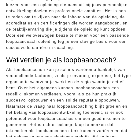
kiezen voor een opleiding die aansluit bij jouw persoonlijke
ontwikkelingsdoelen en professionele ambities. Het is aan
te raden om te kijken naar de inhoud van de opleiding, de
accreditaties en certificeringen die worden aangeboden, en
de praktijkervaring die je tijdens de opleiding kunt opdoen.
Door een weloverwogen keuze te maken voor een passende
loopbaancoach opleiding leg je een stevige basis voor een
succesvolle carrière in coaching.
Wat verdien je als loopbaancoach?
Als loopbaancoach kan je salaris variëren afhankelijk van
verschillende factoren, zoals je ervaring, expertise, het type
organisatie waarvoor je werkt en de regio waarin je actief
bent. Over het algemeen kunnen loopbaancoaches een
redelijk inkomen verdienen, vooral als ze hun praktijk
succesvol opbouwen en een solide reputatie opbouwen.
Naarmate de vraag naar loopbaancoaching blijft groeien en
het belang van loopbaanontwikkeling toeneemt, is er ook
potentieel voor loopbaancoaches om een goed inkomen te
genereren. Het is echter belangrijk op te merken dat
inkomsten als loopbaancoach sterk kunnen variëren en dat
het opbouwen van een bloeiende praktijk tijd en inzet