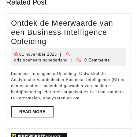
Related Post
post:
post:
Ontdek de Meerwaarde van
een Business Intelligence
Ontdek
Opleiding
de
01 november 2025
|
01
Meerwaarde
crisisbeheersingnederland
|
0 Comments
november
crisisbeheersingnederland
van
2025
Business Intelligence Opleiding: Ontwikkel Je
een
Analytische Vaardigheden Business Intelligence (BI) is
Business
een essentieel onderdeel geworden van moderne
bedrijfsvoering. Het stelt organisaties in staat om data
Intelligence
te verzamelen, analyseren en om
Opleiding
READ
READ MORE
MORE