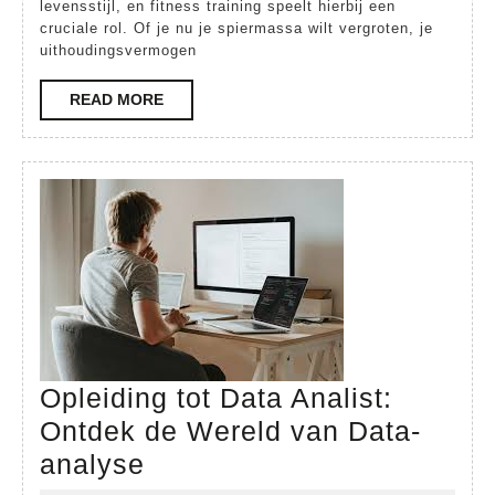
levensstijl, en fitness training speelt hierbij een
cruciale rol. Of je nu je spiermassa wilt vergroten, je
uithoudingsvermogen
READ
READ MORE
MORE
Opleiding tot Data Analist:
Ontdek de Wereld van Data-
Opleiding
analyse