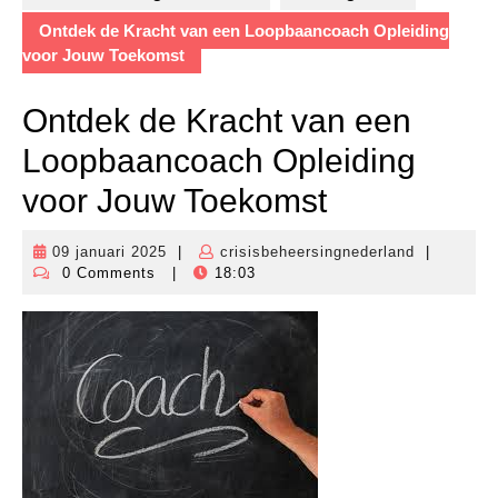
Ontdek de Kracht van een Loopbaancoach Opleiding
voor Jouw Toekomst
Ontdek de Kracht van een
Loopbaancoach Opleiding
voor Jouw Toekomst
09 januari 2025
|
crisisbeheersingnederland
|
09
crisisbehe
0 Comments
|
18:03
januari
2025