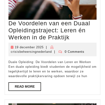
De Voordelen van een Duaal
Opleidingstraject: Leren én
De
Werken in de Praktijk
Voordelen
19 december 2025
|
19
van
crisisbeheersingnederland
|
0 Comments
december
crisisbeheersingnederland
een
2025
Duale Opleiding: De Voordelen van Leren en Werken
Duaal
Een duale opleiding biedt studenten de mogelijkheid om
Opleidingstr
tegelijkertijd te leren en te werken, waardoor ze
waardevolle praktijkervaring opdoen terwijl ze hun
Leren
én
READ
READ MORE
MORE
Werken
in