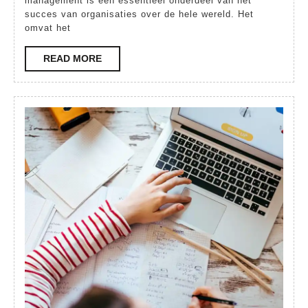
tot
management is een essentieel onderdeel van het
succes van organisaties over de hele wereld. Het
Succe
omvat het
in
READ
READ MORE
Facilita
MORE
Behee