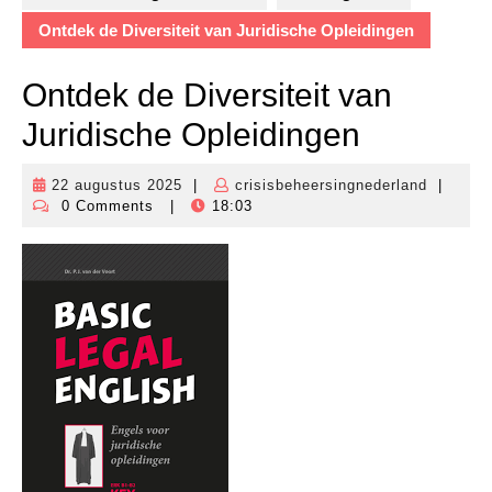
Ontdek de Diversiteit van Juridische Opleidingen
Ontdek de Diversiteit van
Juridische Opleidingen
22 augustus 2025
|
crisisbeheersingnederland
|
22
crisisbe
0 Comments
|
18:03
augustus
2025