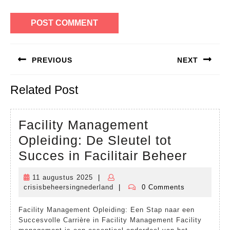
Bericht
PREVIOUS
NEXT
navigatie
Previous
Next
Related Post
post:
post:
Facility Management
Opleiding: De Sleutel tot
Facilit
Succes in Facilitair Beheer
Manag
11 augustus 2025
|
11
Opleid
crisisbeheersingnederland
|
0 Comments
augustus
crisisbeheersingnederland
De
2025
Facility Management Opleiding: Een Stap naar een
Sleutel
Succesvolle Carrière in Facility Management Facility