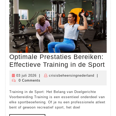
de
Praktijk
Optimale Prestaties Bereiken:
Opt
Effectieve Training in de Sport
Pre
03 juli 2026
|
crisisbeheersingnederland
|
03
crisisbeheer
Ber
0 Comments
juli
Eff
2026
Training in de Sport: Het Belang van Doelgerichte
Tra
Voorbereiding Training is een essentieel onderdeel van
in
elke sportbeoefening. Of je nu een professionele atleet
bent of gewoon recreatief sport, het doel
de