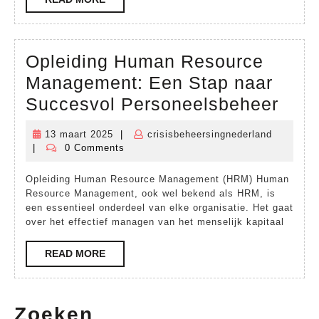
MORE
Opleiding Human Resource
Management: Een Stap naar
Ople
Succesvol Personeelsbeheer
Hum
13 maart 2025
|
crisisbeheersingnederland
13
crisisbeh
Reso
|
0 Comments
maart
Man
2025
Opleiding Human Resource Management (HRM) Human
Een
Resource Management, ook wel bekend als HRM, is
Stap
een essentieel onderdeel van elke organisatie. Het gaat
over het effectief managen van het menselijk kapitaal
naar
Succ
READ
READ MORE
MORE
Pers
Zoeken