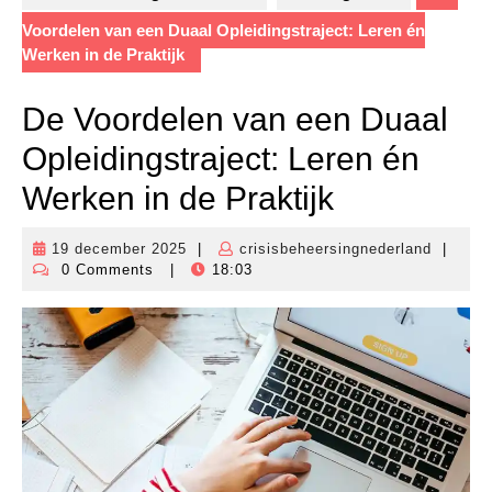
Voordelen van een Duaal Opleidingstraject: Leren én
Werken in de Praktijk
De Voordelen van een Duaal
Opleidingstraject: Leren én
Werken in de Praktijk
19 december 2025
|
crisisbeheersingnederland
|
19
crisisbe
0 Comments
|
18:03
december
2025