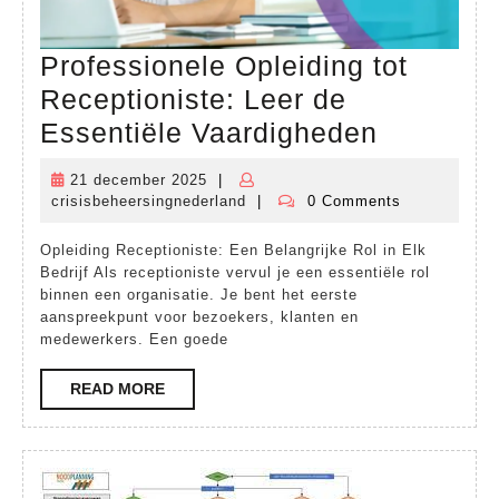
Professionele Opleiding tot
Receptioniste: Leer de
Professi
Essentiële Vaardigheden
Opleidin
21 december 2025
|
21
tot
crisisbeheersingnederland
|
0 Comments
december
crisisbeheersingnederland
Receptio
2025
Opleiding Receptioniste: Een Belangrijke Rol in Elk
Leer
Bedrijf Als receptioniste vervul je een essentiële rol
de
binnen een organisatie. Je bent het eerste
aanspreekpunt voor bezoekers, klanten en
Essentië
medewerkers. Een goede
Vaardig
READ
READ MORE
MORE