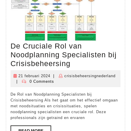
De Cruciale Rol van
Noodplanning Specialisten bij
De
Crisisbeheersing
Cruciale
21 februari 2024
|
crisisbeheersingnederland
21
Rol
|
0 Comments
crisisbeheersingnederland
februari
van
2024
De Rol van Noodplanning Specialisten bij
Noodplanning
Crisisbeheersing Als het gaat om het effectief omgaan
Specialisten
met noodsituaties en crisissituaties, spelen
noodplanning specialisten een cruciale rol. Deze
bij
professionals zijn getraind en ervaren
Crisisbeheersing
READ
READ MORE