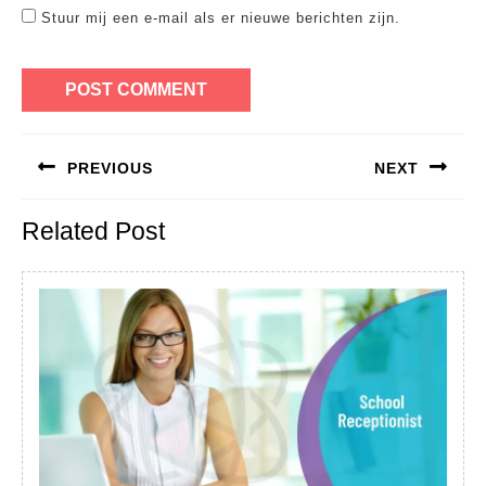
Stuur mij een e-mail als er nieuwe berichten zijn.
Bericht
PREVIOUS
NEXT
navigatie
Previous
Next
Related Post
post:
post: