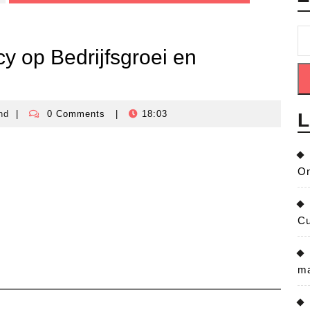
y op Bedrijfsgroei en
nd
|
0 Comments
|
18:03
L
crisisbeheersingnederland
On
Cu
ma