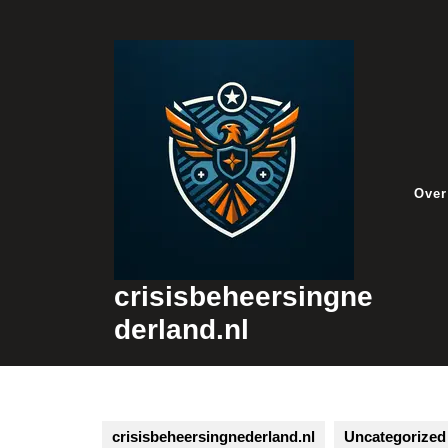
Skip
to
content
Over
crisisbeheersingne
derland.nl
crisisbeheersingnederland.nl
Uncategorized