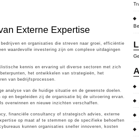
Tr
Be
van Externe Expertise
L
bedrijven en organisaties die streven naar groei, efficiëntie
 een waardevolle investering zijn om complexe uitdagingen
Ge
listische kennis en ervaring uit diverse sectoren met zich
A
rbeterpunten, het ontwikkelen van strategieën, het
ren van bedrijfsprocessen.
ge analyse van de huidige situatie en de gewenste doelen.
op en begeleiden zij de organisatie bij de uitvoering ervan.
els overwinnen en nieuwe inzichten verschaffen.
y, financiële consultancy of strategisch advies, externe
xpertise op maat af te stemmen op de specifieke behoeften
ybureaus kunnen organisaties sneller innoveren, kosten