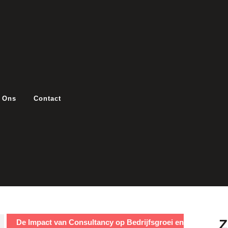
 Ons
Contact
De Impact van Consultancy op Bedrijfsgroei en