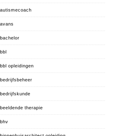
autismecoach
avans
bachelor
bbl
bbl opleidingen
bedrijfsbeheer
bedrijfskunde
beeldende therapie
bhv
binnenhuisarchitect opleiding