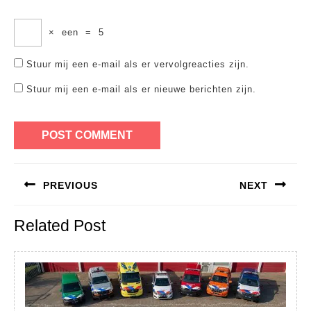
×
een
=
5
Stuur mij een e-mail als er vervolgreacties zijn.
Stuur mij een e-mail als er nieuwe berichten zijn.
Bericht
PREVIOUS
NEXT
navigatie
Previous
Next
Related Post
post:
post: