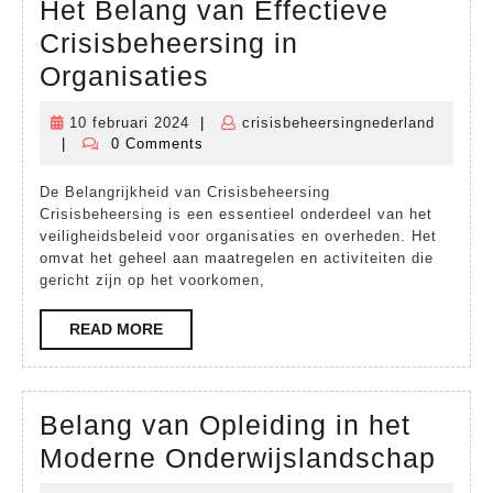
Het Belang van Effectieve
Crisisbeheersing in
Het
Organisaties
Belang
10 februari 2024
|
crisisbeheersingnederland
10
van
|
0 Comments
crisisbeheersingnederland
februari
Effectieve
2024
De Belangrijkheid van Crisisbeheersing
Crisisbeheersing
Crisisbeheersing is een essentieel onderdeel van het
in
veiligheidsbeleid voor organisaties en overheden. Het
omvat het geheel aan maatregelen en activiteiten die
Organisaties
gericht zijn op het voorkomen,
READ
READ MORE
MORE
Belang van Opleiding in het
Bel
Moderne Onderwijslandschap
van