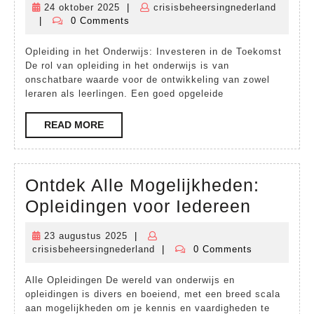
24 oktober 2025
|
crisisbeheersingnederland
24
Ople
|
0 Comments
crisisbeheersingnederland
oktober
in
2025
Opleiding in het Onderwijs: Investeren in de Toekomst
het
De rol van opleiding in het onderwijs is van
Mod
onschatbare waarde voor de ontwikkeling van zowel
leraren als leerlingen. Een goed opgeleide
Ond
READ
READ MORE
MORE
Ontdek Alle Mogelijkheden:
Ontdek
Opleidingen voor Iedereen
Alle
23 augustus 2025
|
23
Mogeli
crisisbeheersingnederland
|
0 Comments
augustus
crisisbeheersingnederland
Opleid
2025
Alle Opleidingen De wereld van onderwijs en
voor
opleidingen is divers en boeiend, met een breed scala
Iedere
aan mogelijkheden om je kennis en vaardigheden te