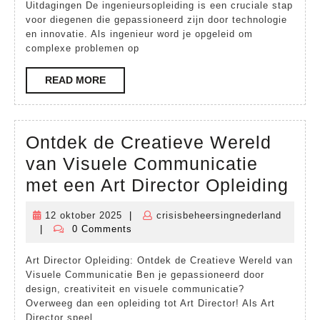
Ingen
Uitdagingen De ingenieursopleiding is een cruciale stap
in
voor diegenen die gepassioneerd zijn door technologie
en innovatie. Als ingenieur word je opgeleid om
Techn
complexe problemen op
Vooru
READ
READ MORE
MORE
Ontdek de Creatieve Wereld
van Visuele Communicatie
Ont
met een Art Director Opleiding
de
12 oktober 2025
|
crisisbeheersingnederland
12
Cre
|
0 Comments
crisisbeheersingnederland
oktober
Wer
2025
Art Director Opleiding: Ontdek de Creatieve Wereld van
van
Visuele Communicatie Ben je gepassioneerd door
Vis
design, creativiteit en visuele communicatie?
Overweeg dan een opleiding tot Art Director! Als Art
Com
Director speel