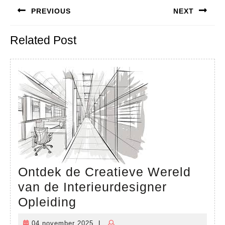
Bericht
PREVIOUS
NEXT
navigatie
Previous
Next
Related Post
post:
post:
Ontdek de Creatieve Wereld
van de Interieurdesigner
Ontdek
Opleiding
de
04 november 2025
|