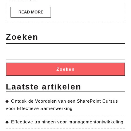
met
READ
READ MORE
een
MORE
Art
Dir
Zoeken
Opl
Zoeken
Laatste artikelen
Ontdek de Voordelen van een SharePoint Cursus
voor Effectieve Samenwerking
Effectieve trainingen voor managementontwikkeling