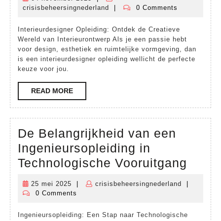
04
Creatieve
crisisbeheersingnederland
|
0 Comments
november
crisisbeheersingnederland
Wereld
2025
Interieurdesigner Opleiding: Ontdek de Creatieve
van
Wereld van Interieurontwerp Als je een passie hebt
de
voor design, esthetiek en ruimtelijke vormgeving, dan
is een interieurdesigner opleiding wellicht de perfecte
Interieurdesigner
keuze voor jou.
Opleiding
READ
READ MORE
MORE
De Belangrijkheid van een
Ingenieursopleiding in
De
Technologische Vooruitgang
Belan
25 mei 2025
|
crisisbeheersingnederland
|
25
crisisbehee
van
0 Comments
mei
een
2025
Ingenieursopleiding: Een Stap naar Technologische