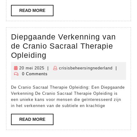
Oplei
met
READ
READ MORE
MORE
Baang
Diepgaande Verkenning van
de Cranio Sacraal Therapie
Diepgaande
Opleiding
Verkenning
20 mei 2025
|
crisisbeheersingnederland
|
20
crisisbehee
van
0 Comments
mei
de
2025
De Cranio Sacraal Therapie Opleiding: Een Diepgaande
Cranio
Verkenning De Cranio Sacraal Therapie Opleiding is
Sacraal
een unieke kans voor mensen die geïnteresseerd zijn
in het verkennen van de subtiele en krachtige
Therapie
Opleiding
READ
READ MORE
MORE