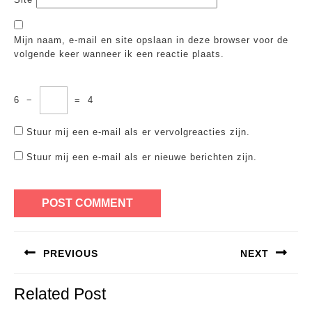
Mijn naam, e-mail en site opslaan in deze browser voor de
volgende keer wanneer ik een reactie plaats.
6
−
=
4
Stuur mij een e-mail als er vervolgreacties zijn.
Stuur mij een e-mail als er nieuwe berichten zijn.
Bericht
PREVIOUS
NEXT
navigatie
Previous
Next
Related Post
post:
post: