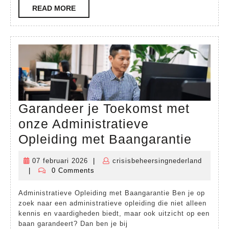
READ
READ MORE
MORE
Garandeer je Toekomst met
onze Administratieve
Garan
Opleiding met Baangarantie
je
07 februari 2026
|
crisisbeheersingnederland
07
Toeko
|
0 Comments
crisisbeheersingnederland
februari
met
2026
Administratieve Opleiding met Baangarantie Ben je op
onze
zoek naar een administratieve opleiding die niet alleen
Admin
kennis en vaardigheden biedt, maar ook uitzicht op een
baan garandeert? Dan ben je bij