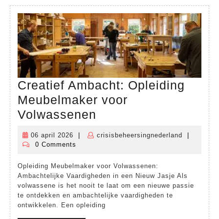
Creatief Ambacht: Opleiding
Meubelmaker voor
Creatief
Volwassenen
Ambacht:
06 april 2026
|
crisisbeheersingnederland
|
06
crisisbehe
Opleiding
0 Comments
april
Meubelmaker
2026
Opleiding Meubelmaker voor Volwassenen:
voor
Ambachtelijke Vaardigheden in een Nieuw Jasje Als
Volwassenen
volwassene is het nooit te laat om een nieuwe passie
te ontdekken en ambachtelijke vaardigheden te
ontwikkelen. Een opleiding