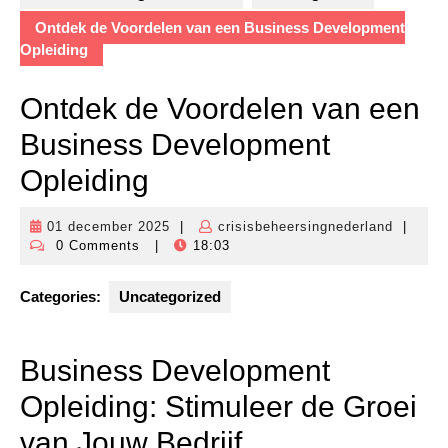
Ontdek de Voordelen van een Business Development
Opleiding
Ontdek de Voordelen van een
Business Development
Opleiding
01 december 2025
|
crisisbeheersingnederland
|
01
crisisbe
0 Comments
|
18:03
december
2025
Categories:
Uncategorized
Business Development
Opleiding: Stimuleer de Groei
van Jouw Bedrijf