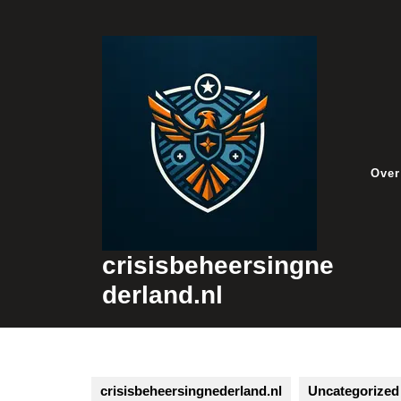
Skip
to
content
Over
crisisbeheersingne
derland.nl
crisisbeheersingnederland.nl
Uncategorized