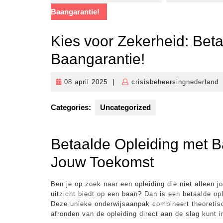
Baangarantie!
Kies voor Zekerheid: Bet
Baangarantie!
08 april 2025
|
crisisbeheersingnederland
08
c
april
2025
Categories:
Uncategorized
Betaalde Opleiding met Ba
Jouw Toekomst
Ben je op zoek naar een opleiding die niet alleen 
uitzicht biedt op een baan? Dan is een betaalde opl
Deze unieke onderwijsaanpak combineert theoretisch
afronden van de opleiding direct aan de slag kunt i