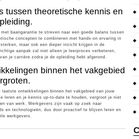
 tussen theoretische kennis en
pleiding.
g met baangarantie te streven naar een goede balans tussen
retische concepten te combineren met hands-on ervaring in
rsterken, maar ook een dieper inzicht krijgen in de
chtige aanpak zal niet alleen je leerproces verbeteren,
an je carrière zodra je de opleiding hebt afgerond.
wikkelingen binnen het vakgebied
rgroten.
e laatste ontwikkelingen binnen het vakgebied van jouw
e leren en je kennis up-to-date te houden, vergroot je niet
nden van werk. Werkgevers zijn vaak op zoek naar
s en technologieën, dus door proactief te blijven leren en
iële werkgevers.
C