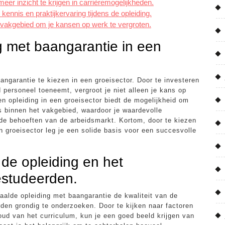
er inzicht te krijgen in carrièremogelijkheden.
ennis en praktijkervaring tijdens de opleiding.
t vakgebied om je kansen op werk te vergroten.
g met baangarantie in een
angarantie te kiezen in een groeisector. Door te investeren
 personeel toeneemt, vergroot je niet alleen je kans op
n opleiding in een groeisector biedt de mogelijkheid om
s binnen het vakgebied, waardoor je waardevolle
 de behoeften van de arbeidsmarkt. Kortom, door te kiezen
n groeisector leg je een solide basis voor een succesvolle
 de opleiding en het
estudeerden.
aalde opleiding met baangarantie de kwaliteit van de
den grondig te onderzoeken. Door te kijken naar factoren
houd van het curriculum, kun je een goed beeld krijgen van