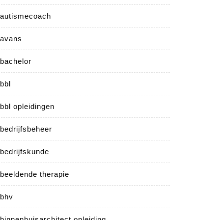
autismecoach
avans
bachelor
bbl
bbl opleidingen
bedrijfsbeheer
bedrijfskunde
beeldende therapie
bhv
binnenhuisarchitect opleiding