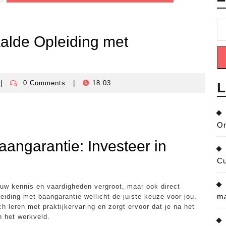
aalde Opleiding met
|
0 Comments
|
18:03
L
risisbeheersingnederland
On
angarantie: Investeer in
Cu
jouw kennis en vaardigheden vergroot, maar ook direct
ma
eiding met baangarantie wellicht de juiste keuze voor jou.
 leren met praktijkervaring en zorgt ervoor dat je na het
n het werkveld.