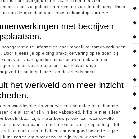
aast is het belangrijk om te achterhalen hoeveel
onden in het vakgebied na afronding van de opleiding. Deze
vantie van de opleiding voor jouw toekomstige carrière.
samenwerkingen met bedrijven
gsplaatsen.
et baangarantie te informeren naar mogelijke samenwerkingen
 Door tijdens je opleiding praktijkervaring op te doen bij
je kennis en vaardigheden, maar bouw je ook aan een
ingen kunnen deuren openen naar toekomstige
m jezelf te onderscheiden op de arbeidsmarkt.
uit het werkveld om meer inzicht
jkheden.
s een waardevolle tip voor wie een betaalde opleiding met
n die al actief zijn in het vakgebied, krijg je niet alleen
jou beschikbaar zijn, maar bouw je ook aan waardevolle
 een passende baan na het afronden van je opleiding. Het
 professionals kan je helpen om een goed beeld te krijgen
j kunt zetten om succesvol te zijn in jouw carrière.