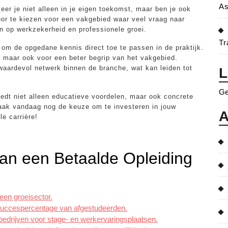
As
eer je niet alleen in je eigen toekomst, maar ben je ook
Door te kiezen voor een vakgebied waar veel vraag naar
en op werkzekerheid en professionele groei.
Tr
 om de opgedane kennis direct toe te passen in de praktijk.
g, maar ook voor een beter begrip van het vakgebied.
waardevol netwerk binnen de branche, wat kan leiden tot
L
Ge
edt niet alleen educatieve voordelen, maar ook concrete
aak vandaag nog de keuze om te investeren in jouw
A
e carrière!
van een Betaalde Opleiding
een groeisector.
 succespercentage van afgestudeerden.
edrijven voor stage- en werkervaringsplaatsen.