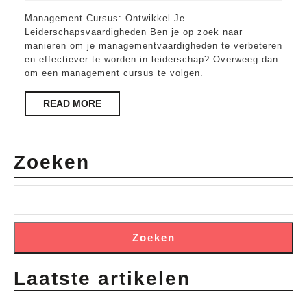
met
2024
Management Cursus: Ontwikkel Je
een
Leiderschapsvaardigheden Ben je op zoek naar
Inspirerende
manieren om je managementvaardigheden te verbeteren
en effectiever te worden in leiderschap? Overweeg dan
Management
om een management cursus te volgen.
Cursus
READ
READ MORE
MORE
Zoeken
Zoeken
Laatste artikelen