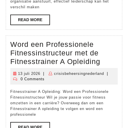
organisatie aanstuurt, effectief leiderschap kan het
verschil maken
READ
READ MORE
MORE
Word een Professionele
Fitnessinstructeur met de
Word
Fitnesstrainer A Opleiding
een
13 juli 2026
|
crisisbeheersingnederland
|
13
crisisbeheer
Profess
0 Comments
juli
Fitnessi
2026
Fitnesstrainer A Opleiding: Word een Professionele
met
Fitnessinstructeur Wil je jouw passie voor fitness
de
omzetten in een carrière? Overweeg dan om een
Fitnesstrainer A opleiding te volgen en word een
Fitnesst
professionele
A
READ
READ MORE