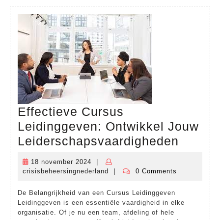
Effectieve Cursus
Leidinggeven: Ontwikkel Jouw
Effect
Leiderschapsvaardigheden
Cursu
18 november 2024
|
18
Leidin
crisisbeheersingnederland
|
0 Comments
november
crisisbeheersingnederland
Ontwik
2024
De Belangrijkheid van een Cursus Leidinggeven
Jouw
Leidinggeven is een essentiële vaardigheid in elke
Leider
organisatie. Of je nu een team, afdeling of hele