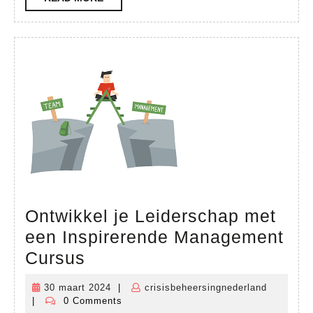
Opleidi
MORE
Ontwikkel je Leiderschap met
een Inspirerende Management
Ontwikkel
Cursus
je
30 maart 2024
|
crisisbeheersingnederland
30
crisisbeh
Leiderschap
|
0 Comments
maart