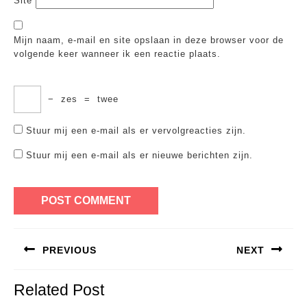
Site
Mijn naam, e-mail en site opslaan in deze browser voor de
volgende keer wanneer ik een reactie plaats.
−
zes
=
twee
Stuur mij een e-mail als er vervolgreacties zijn.
Stuur mij een e-mail als er nieuwe berichten zijn.
Bericht
PREVIOUS
NEXT
navigatie
Previous
Next
Related Post
post:
post: