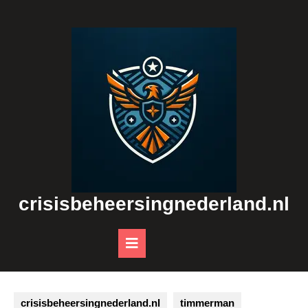
Skip
to
content
crisisbeheersingnederland.nl
Open
Button
crisisbeheersingnederland.nl
timmerman