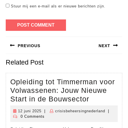
Stuur mij een e-mail als er nieuwe berichten zijn.
Bericht
PREVIOUS
NEXT
navigatie
Previous
Next
Related Post
post:
post:
Opleiding tot Timmerman voor
Volwassenen: Jouw Nieuwe
Opleiding
Start in de Bouwsector
tot
12 juni 2025
|
crisisbeheersingnederland
|
12
crisisbehee
Timmerma
0 Comments
juni
voor
2025