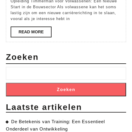
Opleiding Timmerman voor Volwassenen: Een Nieuwe
Volwassen
Start in de Bouwsector Als volwassene kan het soms
Jouw
lastig zijn om een nieuwe carrièrerichting in te slaan,
vooral als je interesse hebt in
Nieuwe
Start
READ
READ MORE
MORE
in
de
Zoeken
Bouwsecto
Zoeken
Laatste artikelen
De Betekenis van Training: Een Essentieel
Onderdeel van Ontwikkeling