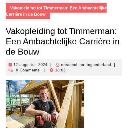
Vakopleiding tot Timmerman: Een Ambachtelijke
Carrière in de Bouw
Vakopleiding tot Timmerman:
Een Ambachtelijke Carrière in
de Bouw
12 augustus 2024
|
crisisbeheersingnederland
|
12
crisisbe
0 Comments
|
18:03
augustus
2024