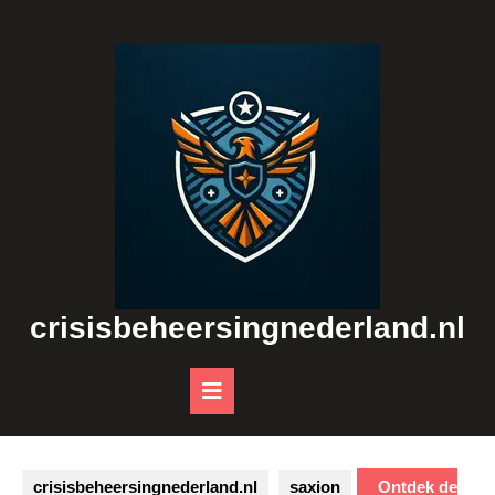
Skip
to
content
crisisbeheersingnederland.nl
Open
Button
crisisbeheersingnederland.nl
saxion
Ontdek de