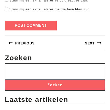
Stuur mij een e-mail als er vervolgreacties zijn.
Stuur mij een e-mail als er nieuwe berichten zijn.
Bericht
PREVIOUS
NEXT
navigatie
Previous
Next
Zoeken
post:
post:
Zoeken
Laatste artikelen