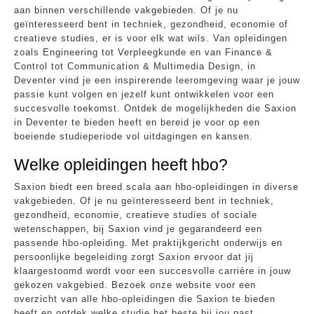
aan binnen verschillende vakgebieden. Of je nu
geïnteresseerd bent in techniek, gezondheid, economie of
creatieve studies, er is voor elk wat wils. Van opleidingen
zoals Engineering tot Verpleegkunde en van Finance &
Control tot Communication & Multimedia Design, in
Deventer vind je een inspirerende leeromgeving waar je jouw
passie kunt volgen en jezelf kunt ontwikkelen voor een
succesvolle toekomst. Ontdek de mogelijkheden die Saxion
in Deventer te bieden heeft en bereid je voor op een
boeiende studieperiode vol uitdagingen en kansen.
Welke opleidingen heeft hbo?
Saxion biedt een breed scala aan hbo-opleidingen in diverse
vakgebieden. Of je nu geïnteresseerd bent in techniek,
gezondheid, economie, creatieve studies of sociale
wetenschappen, bij Saxion vind je gegarandeerd een
passende hbo-opleiding. Met praktijkgericht onderwijs en
persoonlijke begeleiding zorgt Saxion ervoor dat jij
klaargestoomd wordt voor een succesvolle carrière in jouw
gekozen vakgebied. Bezoek onze website voor een
overzicht van alle hbo-opleidingen die Saxion te bieden
heeft en ontdek welke studie het beste bij jou past.