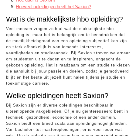
Hoeveel opleidingen heeft het Saxion?
Wat is de makkelijkste hbo opleiding?
Veel mensen vragen zich af wat de makkelijkste hbo-
opleiding is, maar het is belangrijk om te benadrukken dat
de moeilijkheidsgraad van een opleiding subjectief kan zijn
en sterk afhankelijk is van iemands interesses,
vaardigheden en studieaanpak. Bij Saxion streven we ernaar
om studenten uit te dagen en te inspireren, ongeacht de
gekozen opleiding. Het is raadzaam om een studie te kiezen
die aansluit bij jouw passie en doelen, zodat je gemotiveerd
blijft en het beste uit jezelf kunt halen tijdens je studie en
toekomstige carrière.
Welke opleidingen heeft Saxion?
Bij Saxion zijn er diverse opleidingen beschikbaar in
uiteenlopende vakgebieden. Of je nu geïnteresseerd bent in
techniek, gezondheid, economie of een ander domein,
Saxion biedt een breed scala aan opleidingsmogelijkheden.
Van bachelor- tot masteropleidingen, er is voor ieder wat
wils. Op de website van Saxion kun je een overzicht vinden