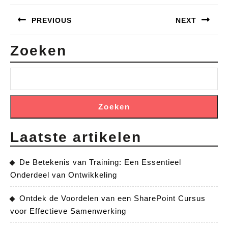
Bericht
PREVIOUS
NEXT
navigatie
Previous
Next
Zoeken
post:
post:
Zoeken
Laatste artikelen
De Betekenis van Training: Een Essentieel
Onderdeel van Ontwikkeling
Ontdek de Voordelen van een SharePoint Cursus
voor Effectieve Samenwerking