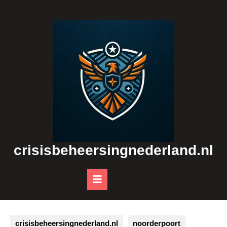
Skip
to
content
crisisbeheersingnederland.nl
Open
Button
crisisbeheersingnederland.nl
noorderpoort