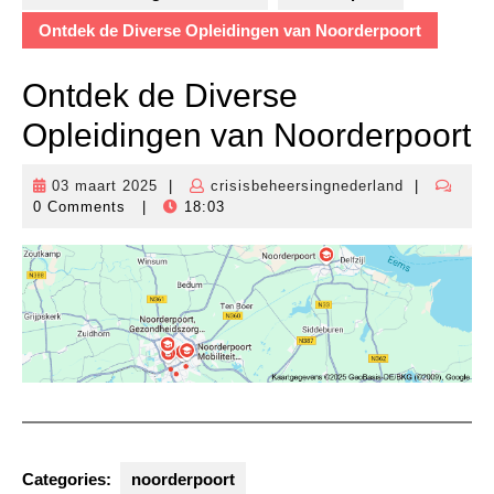
Ontdek de Diverse Opleidingen van Noorderpoort
Ontdek de Diverse
Opleidingen van Noorderpoort
03 maart 2025
|
crisisbeheersingnederland
|
03
crisisbehee
0 Comments
|
18:03
maart
2025
Categories:
noorderpoort