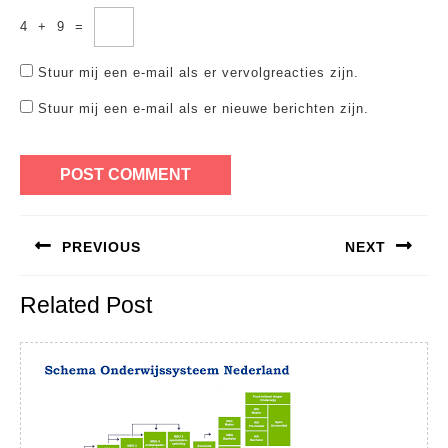
4
+
9
=
Stuur mij een e-mail als er vervolgreacties zijn.
Stuur mij een e-mail als er nieuwe berichten zijn.
Bericht
PREVIOUS
NEXT
navigatie
Previous
Next
Related Post
post:
post: