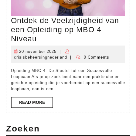
Ontdek de Veelzijdigheid van
een Opleiding op MBO 4
Ontdek
Niveau
de
20 november 2025
|
20
Veelzijdigheid
crisisbeheersingnederland
|
0 Comments
november
crisisbeheersingnederland
van
2025
Opleiding MBO 4: De Sleutel tot een Succesvolle
een
Loopbaan Als je op zoek bent naar een praktische en
Opleiding
gerichte opleiding die je voorbereidt op een succesvolle
loopbaan, dan is een
op
MBO
READ
READ MORE
MORE
4
Niveau
Zoeken