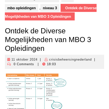
mbo opleidingen
,
niveau 3
Ontdek de Diverse
Mogelijkheden van MBO 3 Opleidingen
Ontdek de Diverse
Mogelijkheden van MBO 3
Opleidingen
11 oktober 2024
|
crisisbeheersingnederland
|
11
crisisbehe
0 Comments
|
18:03
oktober
2024