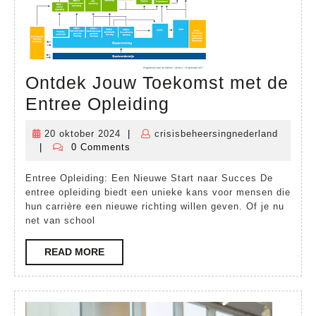
Ontdek Jouw Toekomst met de
Ontdek
Entree Opleiding
Jouw
20 oktober 2024
|
crisisbeheersingnederland
20
Toekomst
|
0 Comments
crisisbeheersingnederland
oktober
met
2024
Entree Opleiding: Een Nieuwe Start naar Succes De
de
entree opleiding biedt een unieke kans voor mensen die
Entree
hun carrière een nieuwe richting willen geven. Of je nu
net van school
Opleiding
READ
READ MORE
MORE