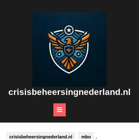
Skip
to
content
crisisbeheersingnederland.nl
Open
Button
crisisbeheersingnederland.nl
mbo
,