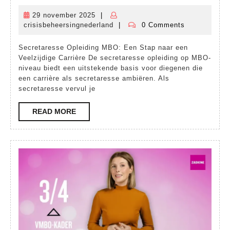
de
29 november 2025
|
29
Secreatresse
crisisbeheersingnederland
|
0 Comments
november
crisisbeheersingnederland
Opleiding
2025
Secretaresse Opleiding MBO: Een Stap naar een
op
Veelzijdige Carrière De secretaresse opleiding op MBO-
MBO-
niveau biedt een uitstekende basis voor diegenen die
een carrière als secretaresse ambiëren. Als
niveau:
secretaresse vervul je
Een
READ
READ MORE
Stap
MORE
naar
een
Succesvolle
Carrière