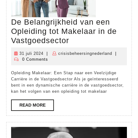
De Belangrijkheid van een
Opleiding tot Makelaar in de
De
Vastgoedsector
Belangrijkheid
31 juli 2024
|
crisisbeheersingnederland
|
31
crisisbeheer
van
0 Comments
juli
een
2024
Opleiding Makelaar: Een Stap naar een Veelzijdige
Opleiding
Carrière in de Vastgoedsector Als je geïnteresseerd
tot
bent in een dynamische carrière in de vastgoedsector,
kan het volgen van een opleiding tot makelaar
Makelaar
in
READ
READ MORE
MORE
de
Vastgoedsector