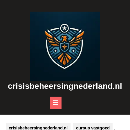
Skip
to
content
crisisbeheersingnederland.nl
Open
Button
crisisbeheersingnederland.nl
cursus vastgoed
,