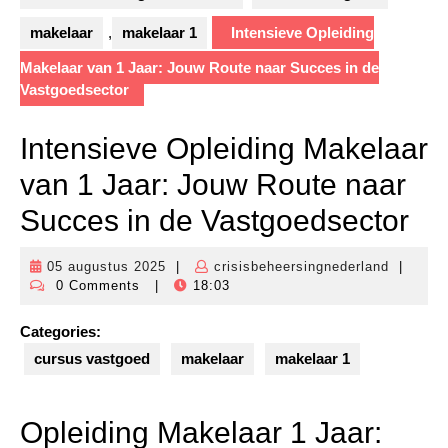
makelaar
,
makelaar 1
Intensieve Opleiding
Makelaar van 1 Jaar: Jouw Route naar Succes in de
Vastgoedsector
Intensieve Opleiding Makelaar
van 1 Jaar: Jouw Route naar
Succes in de Vastgoedsector
05 augustus 2025
|
crisisbeheersingnederland
|
05
crisisbe
0 Comments
|
18:03
augustus
2025
Categories:
cursus vastgoed
makelaar
makelaar 1
Opleiding Makelaar 1 Jaar: