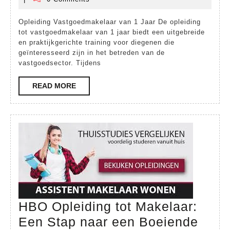
maart
Vas
2026
Opleiding Vastgoedmakelaar van 1 Jaar De opleiding
van
tot vastgoedmakelaar van 1 jaar biedt een uitgebreide
1
en praktijkgerichte training voor diegenen die
geïnteresseerd zijn in het betreden van de
Jaa
vastgoedsector. Tijdens
READ
READ MORE
MORE
HBO Opleiding tot Makelaar:
Een Stap naar een Boeiende