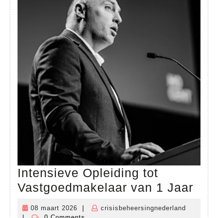
Intensieve Opleiding tot
Inte
Vastgoedmakelaar van 1 Jaar
Ople
08 maart 2026
|
crisisbeheersingnederland
08
crisisbeh
tot
|
0 Comments