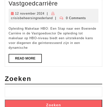
HBO
Vastgoedcarrière
Opleiding
12 november 2024
|
12
tot
crisisbeheersingnederland
|
0 Comments
november
crisisbeheersingnederland
Makelaar:
2024
Opleiding Makelaar HBO: Een Stap naar een Boeiende
Een
Carrière in de Vastgoedsector De opleiding tot
Stap
makelaar op HBO-niveau biedt een uitstekende kans
voor diegenen die geïnteresseerd zijn in een
naar
dynamische
een
READ
READ MORE
Boeiende
MORE
Vastgoedcarrière
Zoeken
Zoeken