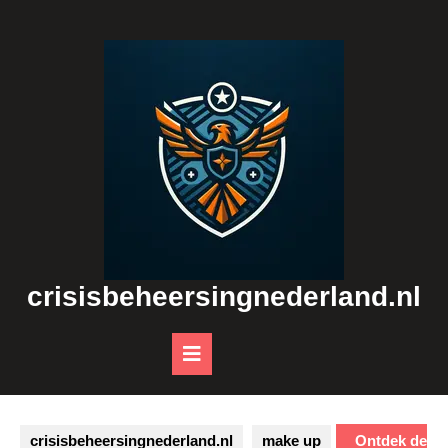
Skip
to
content
crisisbeheersingnederland.nl
Open
Button
crisisbeheersingnederland.nl
make up
Ontdek de