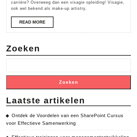
Volg
carrière? Overweeg dan een visagie opleiding! Visagie,
ook wel bekend als make-up artistry,
een
Professionele
READ
READ MORE
MORE
Visagie
Opleiding
Zoeken
Zoeken
Laatste artikelen
Ontdek de Voordelen van een SharePoint Cursus
voor Effectieve Samenwerking