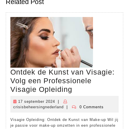
Related Post
post:
post:
Ontdek de Kunst van Visagie:
Volg een Professionele
Ontdek
Visagie Opleiding
de
17 september 2024
|
17
Kunst
crisisbeheersingnederland
|
0 Comments
september
crisisbeheersingnederland
van
2024
Visagie Opleiding: Ontdek de Kunst van Make-up Wil jij
Visagie:
je passie voor make-up omzetten in een professionele