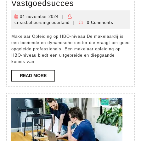
HBO-
Vastgoedsucces
opleiding
04 november 2024
|
04
tot
crisisbeheersingnederland
|
0 Comments
november
crisisbeheersingnederland
Makelaar:
2024
Makelaar Opleiding op HBO-niveau De makelaardij is
Een
een boeiende en dynamische sector die vraagt om goed
Stap
opgeleide professionals. Een makelaar opleiding op
HBO-niveau biedt een uitgebreide en diepgaande
naar
kennis van
Vastgoedsucces
READ
READ MORE
MORE