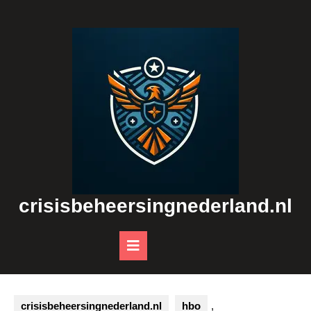
Skip
to
content
crisisbeheersingnederland.nl
Open
Button
crisisbeheersingnederland.nl
hbo
,