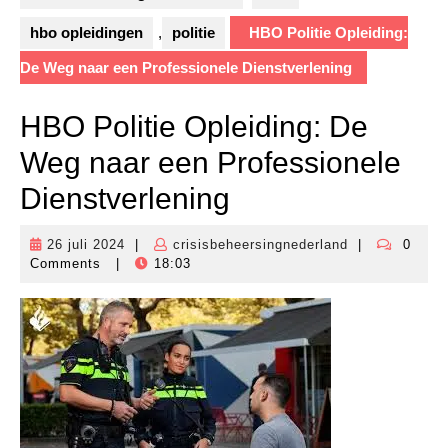
hbo opleidingen
,
politie
HBO Politie Opleiding:
De Weg naar een Professionele Dienstverlening
HBO Politie Opleiding: De
Weg naar een Professionele
Dienstverlening
26 juli 2024
|
crisisbeheersingnederland
|
0
26
crisisbeheersi
Comments
|
18:03
juli
2024