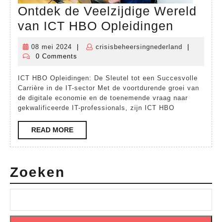
Ontdek de Veelzijdige Wereld
Ontdek
van ICT HBO Opleidingen
de
08 mei 2024
|
crisisbeheersingnederland
|
08
crisisbehee
Veelzijd
0 Comments
mei
Wereld
2024
ICT HBO Opleidingen: De Sleutel tot een Succesvolle
van
Carrière in de IT-sector Met de voortdurende groei van
ICT
de digitale economie en de toenemende vraag naar
gekwalificeerde IT-professionals, zijn ICT HBO
HBO
Opleidi
READ
READ MORE
MORE
Zoeken