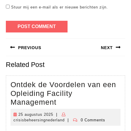
Stuur mij een e-mail als er nieuwe berichten zijn.
Bericht
PREVIOUS
NEXT
navigatie
Previous
Next
Related Post
post:
post:
Ontdek de Voordelen van een
Opleiding Facility
Ontdek
Management
de
25 augustus 2025
|
25
Voordelen
crisisbeheersingnederland
|
0 Comments
augustus
crisisbeheersingnederland
van
2025