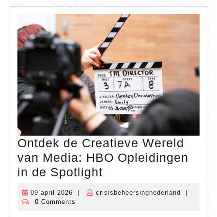
in
de
Sociale
Sector
Ontdek de Creatieve Wereld
van Media: HBO Opleidingen
Ontdek
in de Spotlight
de
09 april 2026
|
crisisbeheersingnederland
|
09
crisisbehe
Creatieve
0 Comments
april
Wereld
2026