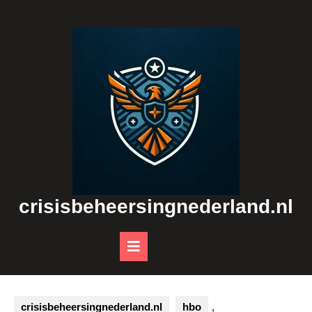
Skip
to
content
crisisbeheersingnederland.nl
Open
Button
crisisbeheersingnederland.nl
hbo
,