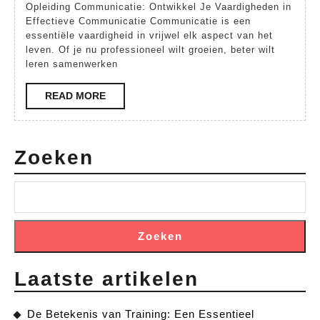
Opleiding Communicatie: Ontwikkel Je Vaardigheden in
een
Effectieve Communicatie Communicatie is een
Ople
essentiële vaardigheid in vrijwel elk aspect van het
leven. Of je nu professioneel wilt groeien, beter wilt
Comm
leren samenwerken
READ
READ MORE
MORE
Zoeken
Zoeken
Laatste artikelen
De Betekenis van Training: Een Essentieel