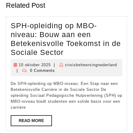
Previous
Next
Related Post
post:
post:
SPH-opleiding op MBO-
niveau: Bouw aan een
Betekenisvolle Toekomst in de
SPH-
Sociale Sector
opleiding
10 oktober 2025
|
crisisbeheersingnederland
10
op
|
0 Comments
crisisbeheersingnederland
oktober
MBO-
2025
De SPH-opleiding op MBO-niveau: Een Stap naar een
niveau:
Betekenisvolle Carrière in de Sociale Sector De
Bouw
opleiding Sociaal Pedagogische Hulpverlening (SPH) op
MBO-niveau biedt studenten een solide basis voor een
aan
carrière
een
READ
READ MORE
Betekenisvolle
MORE
Toekomst