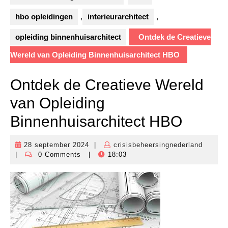
hbo opleidingen
,
interieurarchitect
,
opleiding binnenhuisarchitect
Ontdek de Creatieve
Wereld van Opleiding Binnenhuisarchitect HBO
Ontdek de Creatieve Wereld
van Opleiding
Binnenhuisarchitect HBO
28 september 2024
|
crisisbeheersingnederland
28
crisisb
|
0 Comments
|
18:03
september
2024