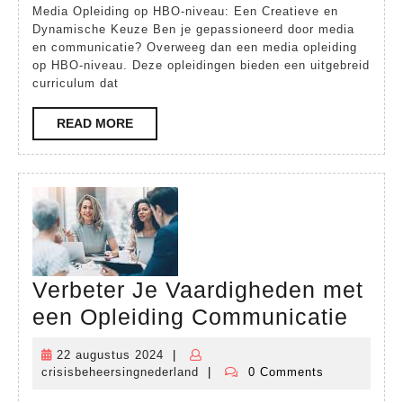
Media Opleiding op HBO-niveau: Een Creatieve en
van
Dynamische Keuze Ben je gepassioneerd door media
Media:
en communicatie? Overweeg dan een media opleiding
op HBO-niveau. Deze opleidingen bieden een uitgebreid
HBO
curriculum dat
Opleidingen
READ
READ MORE
in
MORE
de
Spotlight
Verbeter Je Vaardigheden met
Verb
een Opleiding Communicatie
Je
22 augustus 2024
|
22
Vaar
crisisbeheersingnederland
|
0 Comments
augustus
crisisbeheersingnederland
met
2024