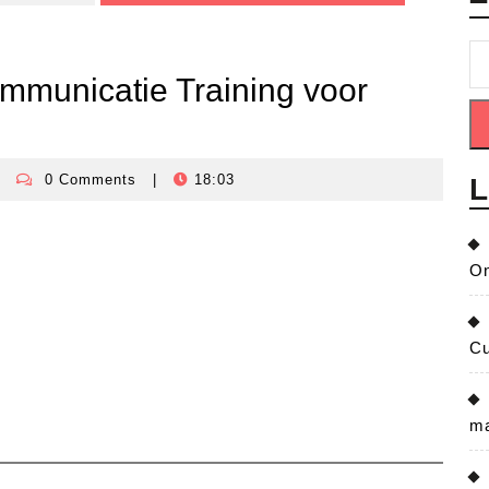
mmunicatie Training voor
0 Comments
|
18:03
L
isisbeheersingnederland
On
Cu
ma