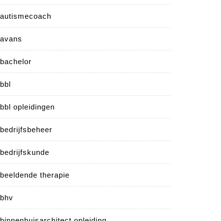
autismecoach
avans
bachelor
bbl
bbl opleidingen
bedrijfsbeheer
bedrijfskunde
beeldende therapie
bhv
binnenhuisarchitect opleiding