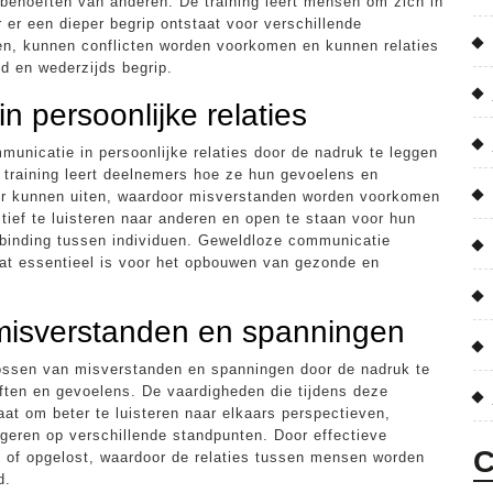
 behoeften van anderen. De training leert mensen om zich in
 er een dieper begrip ontstaat voor verschillende
en, kunnen conflicten worden voorkomen en kunnen relaties
d en wederzijds begrip.
n persoonlijke relaties
unicatie in persoonlijke relaties door de nadruk te leggen
e training leert deelnemers hoe ze hun gevoelens en
ier kunnen uiten, waardoor misverstanden worden voorkomen
tief te luisteren naar anderen en open te staan voor hun
erbinding tussen individuen. Geweldloze communicatie
at essentieel is voor het opbouwen van gezonde en
 misverstanden en spanningen
lossen van misverstanden en spanningen door de nadruk te
eften en gevoelens. De vaardigheden die tijdens deze
taat om beter te luisteren naar elkaars perspectieven,
geren op verschillende standpunten. Door effectieve
C
of opgelost, waardoor de relaties tussen mensen worden
d.