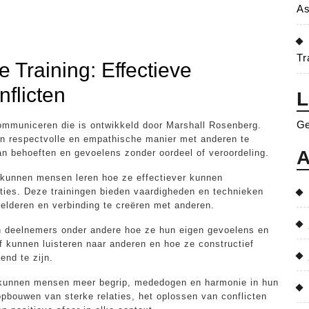
As
Tr
Training: Effectieve
flicten
L
Ge
mmuniceren die is ontwikkeld door Marshall Rosenberg.
n respectvolle en empathische manier met anderen te
A
an behoeften en gevoelens zonder oordeel of veroordeling.
 kunnen mensen leren hoe ze effectiever kunnen
aties. Deze trainingen bieden vaardigheden en technieken
elderen en verbinding te creëren met anderen.
en deelnemers onder andere hoe ze hun eigen gevoelens en
f kunnen luisteren naar anderen en hoe ze constructief
end te zijn.
kunnen mensen meer begrip, mededogen en harmonie in hun
 opbouwen van sterke relaties, het oplossen van conflicten