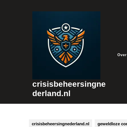
Skip
to
content
Over
crisisbeheersingne
derland.nl
crisisbeheersingnederland.nl
geweldloze co