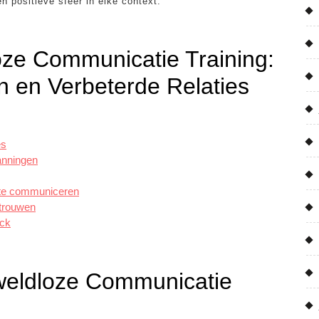
 positieve sfeer in elke context.
ze Communicatie Training:
en en Verbeterde Relaties
es
anningen
k te communiceren
rtrouwen
ack
eldloze Communicatie