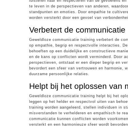
luisteren naar en respecteren van de gevoelens en
te leven in de perspectieven van anderen, waardoor
standpunten en emoties. Door empathie te cultiver
worden versterkt door een gevoel van verbondenhei
Verbetert de communicatie i
Geweldloze communicatie training verbetert de comm
op empathie, begrip en respectvolle interacties. D
behoeften op een duidelijke en constructieve man
en de kans op conflicten wordt verminderd. Door ac
perspectieven, ontstaat er een dieper begrip en v
bevordert een sfeer van vertrouwen en harmonie, w
duurzame persoonlijke relaties.
Helpt bij het oplossen van
Geweldloze communicatie training helpt bij het op
leggen op het helder en respectvol uiten van beho
training worden aangeleerd, stellen individuen in s
misverstanden te verhelderen en empathisch te rea
communicatie kunnen conflicten worden voorkomen 
versterkt en een harmonieuze sfeer wordt bevorder