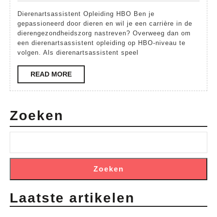
Jouw
2025
Dierenartsassistent Opleiding HBO Ben je
Weg
gepassioneerd door dieren en wil je een carrière in de
naar
dierengezondheidszorg nastreven? Overweeg dan om
een dierenartsassistent opleiding op HBO-niveau te
een
volgen. Als dierenartsassistent speel
Carière
READ
READ MORE
in
MORE
de
Dierengez
Zoeken
Zoeken
Laatste artikelen