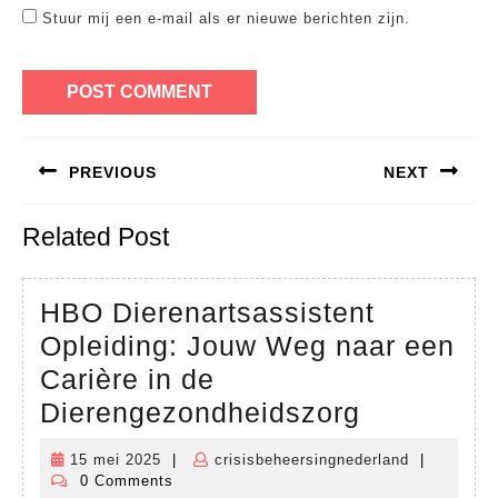
Stuur mij een e-mail als er nieuwe berichten zijn.
Bericht
PREVIOUS
NEXT
navigatie
Previous
Next
Related Post
post:
post:
HBO Dierenartsassistent
Opleiding: Jouw Weg naar een
Carière in de
HBO
Dierengezondheidszorg
Dierenarts
15 mei 2025
|
crisisbeheersingnederland
|
15
crisisbehee
Opleiding:
0 Comments
mei