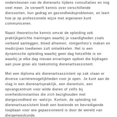
ondersteunen van de dierenarts tijdens consultaties en nog
veel meer. Je verwerft kennis over verschillende
diersoorten, hun gedrag en gezondheidsproblemen, en leert
hoe je op professionele wijze met eigenaren kunt
communiceren.
Naast theoretische kennis omvat de opleiding ook
praktijkgerichte trainingen waarbij je vaardigheden zoals
verband aanleggen, bloed afnemen, röntgenfoto’s maken en
medicijnen toedienen zult ontwikkelen. Het is een
dynamische opleiding waarbij geen dag hetzelfde is en
waarbij je elke dag nieuwe ervaringen opdoet die bijdragen
aan jouw groei als toekomstig dierenartsassistent.
Met een diploma als dierenartsassistent op zak staan er
diverse carrièremogelijkheden voor je open. Je kunt aan de
slag in een dierenartspraktijk, een dierentuin, een
opvangcentrum voor wilde dieren of zelfs bij
overheidsinstanties die zich bezighouden met
diergezondheid en -welzijn. Kortom, de opleiding tot
dierenartsassistent biedt een boeiende en bevredigende
loopbaan voor wie gepassioneerd is door de wereld van
diergeneeskunde.