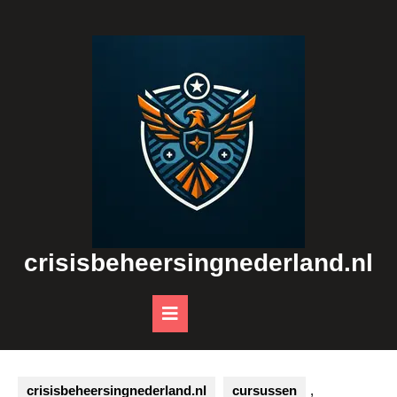
Skip
to
content
crisisbeheersingnederland.nl
Open
Button
crisisbeheersingnederland.nl
cursussen
,