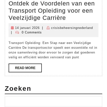
Ontdek de Voordelen van een
Transport Opleiding voor een
Ontdek
Veelzijdige Carrière
de
14 januari 2026
|
crisisbeheersingnederland
14
crisisbe
Voordelen
|
0 Comments
januari
van
2026
Transport Opleiding: Een Stap naar een Veelzijdige
een
Carrière De transportsector speelt een essentiële rol in
Transport
onze samenleving door ervoor te zorgen dat goederen
veilig en efficiënt worden vervoerd van punt
Opleiding
voor
READ
READ MORE
MORE
een
Veelzijdige
Zoeken
Carrière