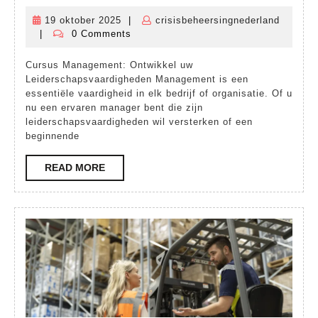
uw
19 oktober 2025
|
crisisbeheersingnederland
19
Leid
|
0 Comments
crisisbeheersingnederland
oktober
met
2025
Cursus Management: Ontwikkel uw
een
Leiderschapsvaardigheden Management is een
Cur
essentiële vaardigheid in elk bedrijf of organisatie. Of u
nu een ervaren manager bent die zijn
Man
leiderschapsvaardigheden wil versterken of een
beginnende
READ
READ MORE
MORE