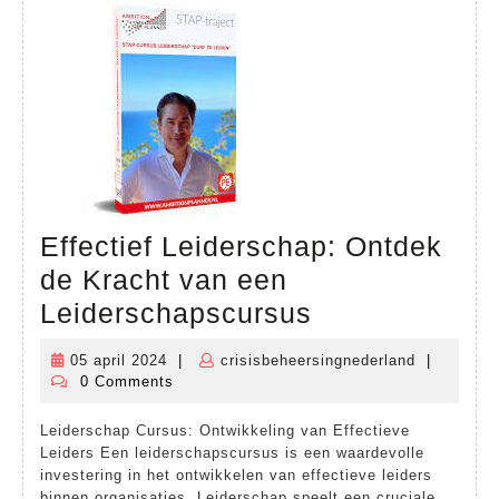
Effectief Leiderschap: Ontdek
de Kracht van een
Effectief
Leiderschapscursus
Leiderschap:
05 april 2024
|
crisisbeheersingnederland
|
05
crisisbehe
Ontdek
0 Comments
april
de
2024
Leiderschap Cursus: Ontwikkeling van Effectieve
Kracht
Leiders Een leiderschapscursus is een waardevolle
van
investering in het ontwikkelen van effectieve leiders
binnen organisaties. Leiderschap speelt een cruciale