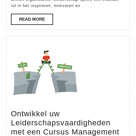
een
rol in het inspireren, motiveren en
Leiderschaps
READ
READ MORE
MORE
Ontwikkel uw
Leiderschapsvaardigheden
Ontw
met een Cursus Management