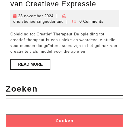
Opleidin
van Creatieve Expressie
tot
23 november 2024
|
23
Creatief
crisisbeheersingnederland
|
0 Comments
november
crisisbeheersingnederland
Therapeu
2024
Opleiding tot Creatief Therapeut De opleiding tot
Ontdek
creatief therapeut is een unieke en waardevolle studie
de
voor mensen die geïnteresseerd zijn in het gebruik van
creativiteit als middel voor therapie en
Kracht
van
READ
READ MORE
MORE
Creatiev
Expressi
Zoeken
Zoeken