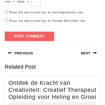
vier
+
twee
=
Stuur mij een e-mail als er vervolgreacties zijn.
Stuur mij een e-mail als er nieuwe berichten zijn.
Bericht
PREVIOUS
NEXT
navigatie
Previous
Next
Related Post
post:
post:
Ontdek de Kracht van
Creativiteit: Creatief Therapeut
On
Opleiding voor Heling en Groei
de