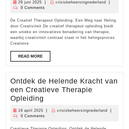
29 juni 2025
|
crisisbeheersingnederland
|
29
crisisbehee
Kr
0 Comments
juni
va
2025
De Creatief Therapeut Opleiding: Een Weg naar Heling
Cre
door Creativiteit De creatief therapeut opleiding biedt
Cre
een unieke en innovatieve benadering van therapie,
waarbij creativiteit centraal staat in het helingsproces.
Th
Creatieve
Op
READ
READ MORE
vo
MORE
He
en
Ontdek de Helende Kracht van
Gr
een Creatieve Therapie
Ontdek
Opleiding
de
19 april 2025
|
crisisbeheersingnederland
|
19
crisisbehe
Helende
0 Comments
april
Kracht
2025
Creatieve Therapie Opleiding: Ontdek de Helende