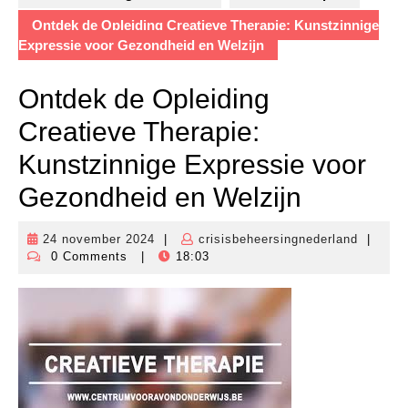
Ontdek de Opleiding Creatieve Therapie: Kunstzinnige
Expressie voor Gezondheid en Welzijn
Ontdek de Opleiding
Creatieve Therapie:
Kunstzinnige Expressie voor
Gezondheid en Welzijn
24 november 2024
|
crisisbeheersingnederland
|
24
crisisbe
0 Comments
|
18:03
november
2024