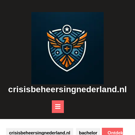
Skip
to
content
crisisbeheersingnederland.nl
Open
Button
crisisbeheersingnederland.nl
bachelor
Ontdek