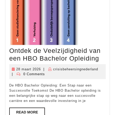
Ontdek de Veelzijdigheid van
Ontd
een HBO Bachelor Opleiding
de
28 maart 2026
|
crisisbeheersingnederland
28
crisisbeh
Veelz
|
0 Comments
maart
van
2026
De HBO Bachelor Opleiding: Een Stap naar een
een
Succesvolle Toekomst De HBO Bachelor opleiding is
HBO
een belangrijke stap op weg naar een succesvolle
carrière en een waardevolle investering in je
Bach
Ople
READ
READ MORE