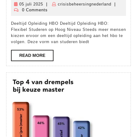
stud
05 juli 2025
|
crisisbeheersingnederland
|
05
crisisbeheer
met
0 Comments
juli
een
2025
Deeltijd Opleiding HBO Deeltijd Opleiding HBO:
deel
Flexibel Studeren op Hoog Niveau Steeds meer mensen
ople
kiezen ervoor om een deeltijd opleiding aan het hbo te
volgen. Deze vorm van studeren biedt
aan
het
READ
READ MORE
MORE
hbo