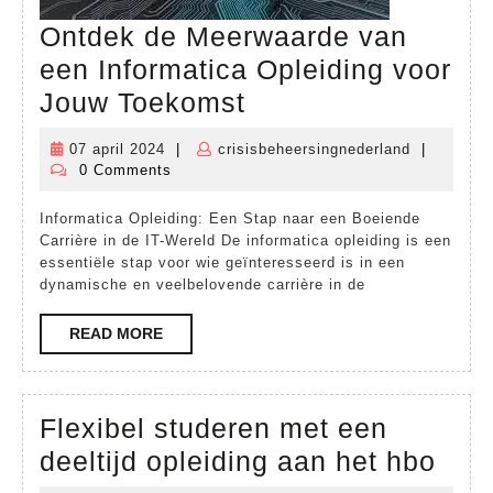
Ontdek de Meerwaarde van
een Informatica Opleiding voor
Ontdek
Jouw Toekomst
de
07 april 2024
|
crisisbeheersingnederland
|
07
crisisbehe
Meerwaarde
0 Comments
april
van
2024
Informatica Opleiding: Een Stap naar een Boeiende
een
Carrière in de IT-Wereld De informatica opleiding is een
Informatica
essentiële stap voor wie geïnteresseerd is in een
dynamische en veelbelovende carrière in de
Opleiding
voor
READ
READ MORE
MORE
Jouw
Toekomst
Flexibel studeren met een
Flex
deeltijd opleiding aan het hbo