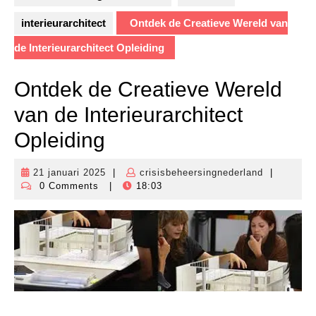
interieurarchitect
Ontdek de Creatieve Wereld van
de Interieurarchitect Opleiding
Ontdek de Creatieve Wereld
van de Interieurarchitect
Opleiding
21 januari 2025
|
crisisbeheersingnederland
|
21
crisisbehe
0 Comments
|
18:03
januari
2025