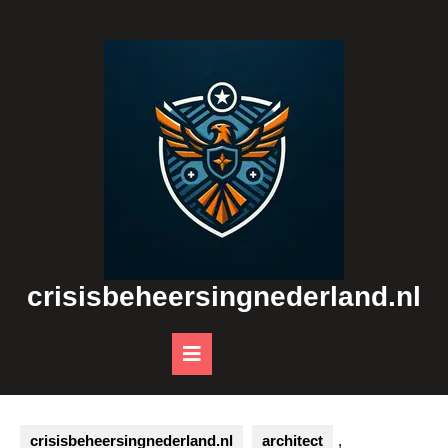
Skip
to
content
crisisbeheersingnederland.nl
Open
Button
crisisbeheersingnederland.nl
architect
,