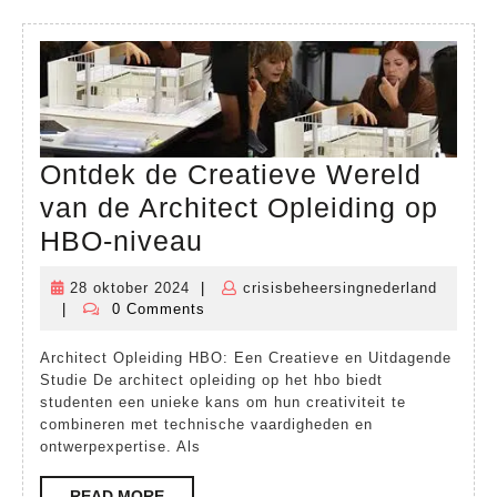
Opleiding
Ontdek de Creatieve Wereld
van de Architect Opleiding op
Ontdek
HBO-niveau
de
28 oktober 2024
|
crisisbeheersingnederland
28
Creatieve
|
0 Comments
crisisbeheersingnederland
oktober
Wereld
2024
Architect Opleiding HBO: Een Creatieve en Uitdagende
van
Studie De architect opleiding op het hbo biedt
de
studenten een unieke kans om hun creativiteit te
combineren met technische vaardigheden en
Architect
ontwerpexpertise. Als
Opleiding
READ
READ MORE