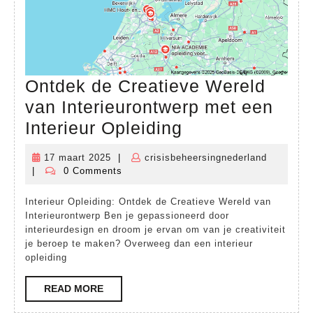
Ontdek de Creatieve Wereld
van Interieurontwerp met een
Ontdek
Interieur Opleiding
de
17 maart 2025
|
crisisbeheersingnederland
17
crisisbeh
Creatieve
|
0 Comments
maart
Wereld
2025
Interieur Opleiding: Ontdek de Creatieve Wereld van
van
Interieurontwerp Ben je gepassioneerd door
Interieurontwer
interieurdesign en droom je ervan om van je creativiteit
je beroep te maken? Overweeg dan een interieur
met
opleiding
een
READ
READ MORE
Interieur
MORE