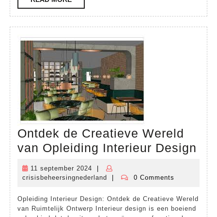
op
MORE
HBO-
niveau
Ontdek de Creatieve Wereld
On
van Opleiding Interieur Design
de
11 september 2024
|
11
Cre
crisisbeheersingnederland
|
0 Comments
september
crisisbeheersingnederland
Wer
2024
Opleiding Interieur Design: Ontdek de Creatieve Wereld
va
van Ruimtelijk Ontwerp Interieur design is een boeiend