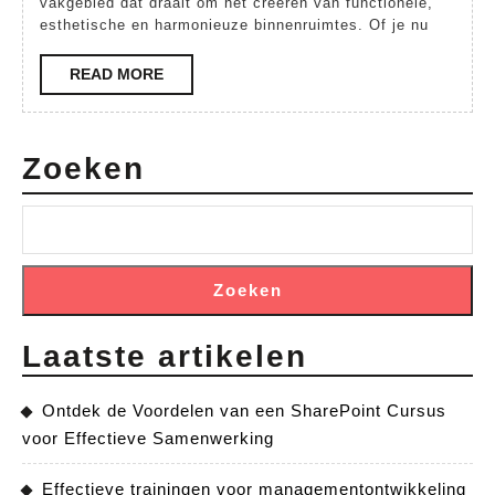
Opl
vakgebied dat draait om het creëren van functionele,
esthetische en harmonieuze binnenruimtes. Of je nu
Int
Des
READ
READ MORE
MORE
Zoeken
Zoeken
Laatste artikelen
Ontdek de Voordelen van een SharePoint Cursus
voor Effectieve Samenwerking
Effectieve trainingen voor managementontwikkeling