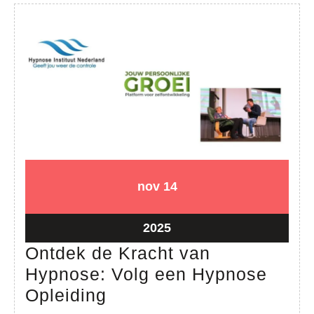
14
14
nov
14
november
november
2025
2025
14
2025
november
Ontdek de Kracht van
2025
Hypnose: Volg een Hypnose
Ontdek
Opleiding