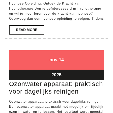
de
Hypnose Opleiding: Ontdek de Kracht van
Kracht
Hypnotherapie Ben je geïnteresseerd in hypnotherapie
en wil je meer leren over de kracht van hypnose?
van
Overweeg dan een hypnose opleiding te volgen. Tijdens
Hypnose:
Volg
READ
READ MORE
MORE
een
Hypnose
Opleiding
14
14
nov
14
november
november
2025
2025
14
2025
november
Ozonwater apparaat: praktisch
2025
Ozonwater
voor dagelijks reinigen
apparaat:
Ozonwater apparaat: praktisch voor dagelijks reinigen
praktisch
Een ozonwater apparaat maakt het mogelijk om tijdelijk
ozon in water op te lossen. Het resultaat wordt meestal