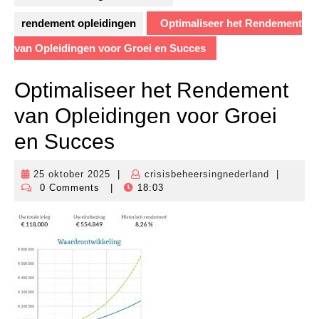
rendement opleidingen
Optimaliseer het Rendement
van Opleidingen voor Groei en Succes
Optimaliseer het Rendement
van Opleidingen voor Groei
en Succes
25 oktober 2025
|
crisisbeheersingnederland
|
25
crisisbehe
0 Comments
|
18:03
oktober
2025