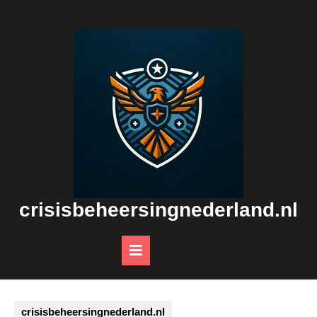
Skip
to
content
crisisbeheersingnederland.nl
Open
Button
crisisbeheersingnederland.nl