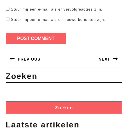
Stuur mij een e-mail als er vervolgreacties zijn.
Stuur mij een e-mail als er nieuwe berichten zijn.
Bericht
PREVIOUS
NEXT
navigatie
Previous
Next
Zoeken
post:
post:
Zoeken
Laatste artikelen